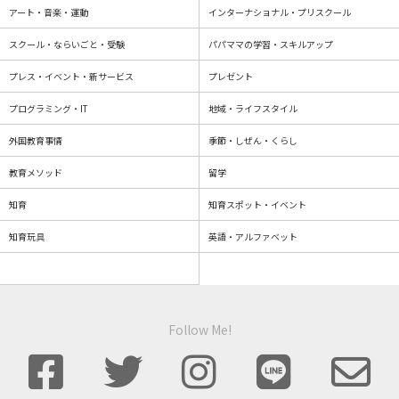
アート・音楽・運動
インターナショナル・プリスクール
スクール・ならいごと・受験
パパママの学習・スキルアップ
プレス・イベント・新サービス
プレゼント
プログラミング・IT
地域・ライフスタイル
外国教育事情
季節・しぜん・くらし
教育メソッド
留学
知育
知育スポット・イベント
知育玩具
英語・アルファベット
Follow Me!