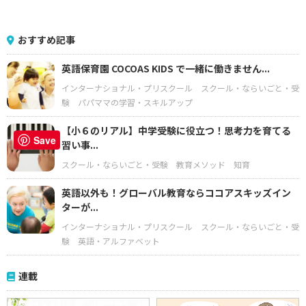
おすすめ記事
英語保育園 COCOAS KIDS で一緒に働きません...
インターナショナル・プリスクール
スクール・ならいごと・受
験
パパママの学習・スキルアップ
【小６のリアル】中学受験に役立つ！思考力を育てる
Save
習い事...
スクール・ならいごと・受験
教育メソッド
知育
英語以外も！グローバル教育ならココアスキッズイン
ターが...
インターナショナル・プリスクール
スクール・ならいごと・受
験
英語・アルファベット
連載