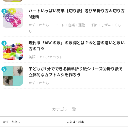
ハートいっぱい簡単【切り紙】遊び♥折り方＆切り方
3
3種類
現代版「ABCの歌」の歌詞とは？今と昔の違いと歌い
4
方のコツ
子どもが1分でできる簡単折り紙シリーズ③折り紙で
5
立体的なカブトムシを作ろう
カテゴリ一覧
かず・かたち
ことば・絵本