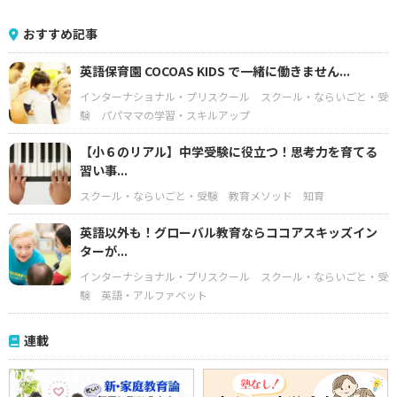
おすすめ記事
英語保育園 COCOAS KIDS で一緒に働きません...
インターナショナル・プリスクール
スクール・ならいごと・受
験
パパママの学習・スキルアップ
【小６のリアル】中学受験に役立つ！思考力を育てる
習い事...
スクール・ならいごと・受験
教育メソッド
知育
英語以外も！グローバル教育ならココアスキッズイン
ターが...
インターナショナル・プリスクール
スクール・ならいごと・受
験
英語・アルファベット
連載