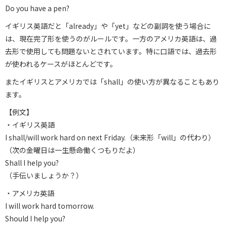
Do you have a pen?
イギリス英語だと「already」や「yet」などの副詞を使う場合に
は、現在完了形を使うのがルールです。一方のアメリカ英語は、過
去形で使用しても問題ないとされています。特に口語では、過去形
が使われるケースがほとんどです。
またイギリスとアメリカでは「shall」の使い方が異なることもあり
ます。
【例文】
・イギリス英語
I shall/will work hard on next Friday.（未来形「will」の代わり）
（次の金曜日は一生懸命働くつもりだよ）
Shall I help you?
（手伝いましょうか？）
・アメリカ英語
I will work hard tomorrow.
Should I help you?