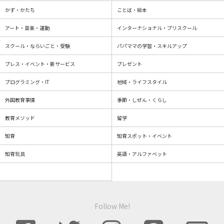
かず・かたち
ことば・絵本
アート・音楽・運動
インターナショナル・プリスクール
スクール・ならいごと・受験
パパママの学習・スキルアップ
プレス・イベント・新サービス
プレゼント
プログラミング・IT
地域・ライフスタイル
外国教育事情
季節・しぜん・くらし
教育メソッド
留学
知育
知育スポット・イベント
知育玩具
英語・アルファベット
Follow Me!