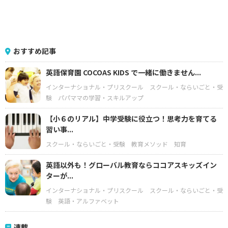
おすすめ記事
英語保育園 COCOAS KIDS で一緒に働きません...
インターナショナル・プリスクール
スクール・ならいごと・受
験
パパママの学習・スキルアップ
【小６のリアル】中学受験に役立つ！思考力を育てる
習い事...
スクール・ならいごと・受験
教育メソッド
知育
英語以外も！グローバル教育ならココアスキッズイン
ターが...
インターナショナル・プリスクール
スクール・ならいごと・受
験
英語・アルファベット
連載