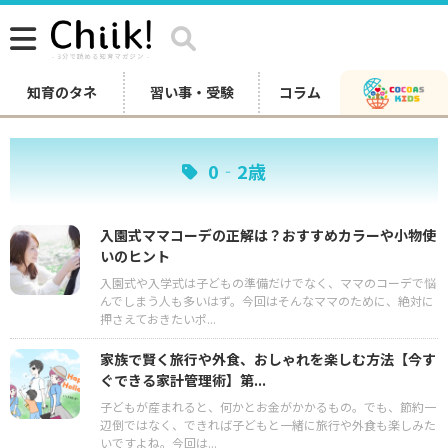
知育のタネ
習い事・受験
コラム
0‐2歳
入園式ママコーデの正解は？おすすめカラーや小物使
いのヒント
入園式や入学式は子どもの準備だけでなく、ママのコーデで悩
んでしまう人も多いはず。今回はそんなママのために、絶対に
押さえておきたいポ...
家族で賢く旅行や外食、おしゃれを楽しむ方法【今す
ぐできる家計管理術】第...
子どもが産まれると、何かとお金がかかるもの。でも、節約一
辺倒ではなく、できれば子どもと一緒に旅行や外食も楽しみた
いですよね。今回は...