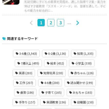
乳幼児期に子どもの素質を見極め、適した指導で才能・能力を
伸ばす才能教育「スズキ・メソード」は、音楽を通して、子ど
もの能力を総合的に...
...
1
2
3
関連するキーワード
3-6歳 (3,943)
0-2歳 (3,136)
知育 (1,335)
7歳以上 (495)
絵本 (452)
小学生 (338)
英語 (283)
知育玩具 (230)
赤ちゃん (226)
工作 (207)
4-6歳 (200)
読み聞かせ (199)
食育 (186)
子育て (165)
おもちゃ (165)
手作り (157)
英語教育 (156)
幼稚園 (150)