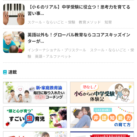
【小６のリアル】中学受験に役立つ！思考力を育てる
習い事...
スクール・ならいごと・受験
教育メソッド
知育
英語以外も！グローバル教育ならココアスキッズイン
ターが...
インターナショナル・プリスクール
スクール・ならいごと・受
験
英語・アルファベット
連載