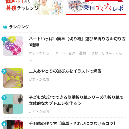
ランキング
ハートいっぱい簡単【切り紙】遊び♥折り方＆切り方
1
3種類
二人あやとりの遊び方をイラストで解説
2
子どもが1分でできる簡単折り紙シリーズ③折り紙で
3
立体的なカブトムシを作ろう
千羽鶴の作り方【簡単・きれいにつなげるコツ】
4