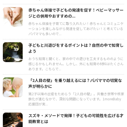
赤ちゃん体操で子どもの発達を促す！ベビーマッサー
ジとの併用やおすすめの...
赤ちゃん体操を子育てに取り入れたい！赤ちゃんとコミュニケ
ーションを楽しみながら発達を促してあげたい！と考えている
パパママも多いので...
子どもと川遊びをするポイントは？自然の中で知育し
よう
おうち知育と聞くと、家の中での遊びを工夫するもののように
感じるかもしれません。しかし、外にも知育の材料はたくさん
あります。こちらで...
「2人目の壁」を乗り越えるには？パパママの切実な
声が明らかに
第2子以降の出産をためらう「2人目の壁」。共働き世帯や核家
族化が進むなかで、深刻な問題になっています。1moreBaby
応援団が実...
スズキ・メソードで発揮！子どもの可能性を広げる才
能教育とは