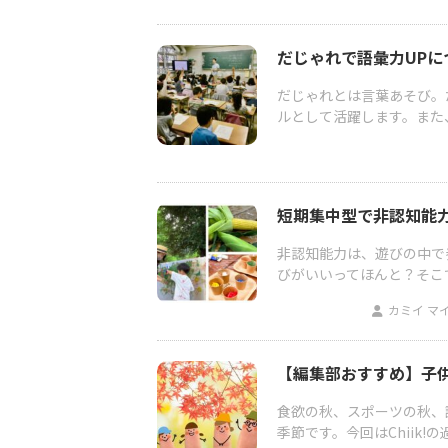
だじゃれで語彙力UPに
だじゃれとは言葉あそび。
ルとして活躍します。また
短期集中型で非認知能
非認知能力は、遊びの中で
びがいいってほんと？そこで
カミイ マ
【編集部おすすめ】子
食欲の秋、スポーツの秋、
季節です。今回はChiik!