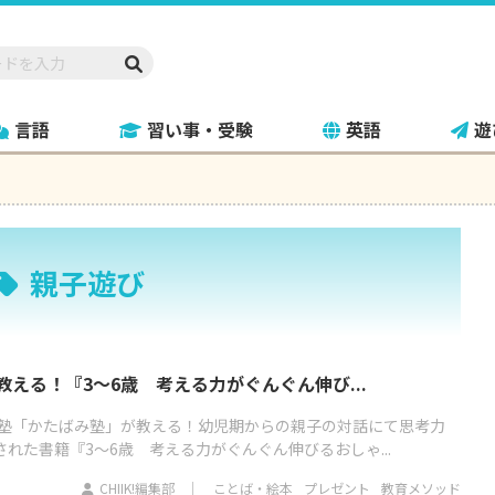
言語
習い事・受験
英語
遊
親子遊び
塾が教える！『3～6歳 考える力がぐんぐん伸び...
塾「かたばみ塾」が教える！幼児期からの親子の対話にて思考力
された書籍『3～6歳 考える力がぐんぐん伸びるおしゃ...
CHIIK!編集部
ことば・絵本
プレゼント
教育メソッド