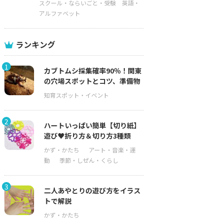
スクール・ならいごと・受験
英語・
アルファベット
ランキング
1
カブトムシ採集確率90％！関東
の穴場スポットとコツ、準備物
2
ハートいっぱい簡単【切り紙】
遊び♥折り方＆切り方3種類
3
二人あやとりの遊び方をイラス
トで解説