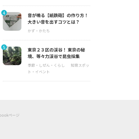
4
音が鳴る【紙鉄砲】の作り方！
大きい音を出すコツとは？
5
東京２３区の渓谷！ 東京の秘
境、等々力渓谷で昆虫採集
ebookページ