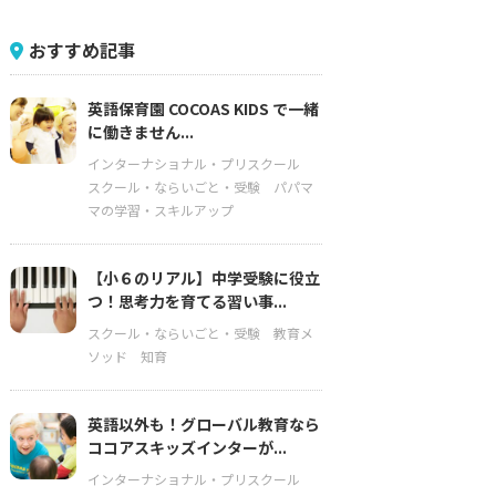
おすすめ記事
英語保育園 COCOAS KIDS で一緒
に働きません...
インターナショナル・プリスクール
スクール・ならいごと・受験
パパマ
マの学習・スキルアップ
【小６のリアル】中学受験に役立
つ！思考力を育てる習い事...
スクール・ならいごと・受験
教育メ
ソッド
知育
英語以外も！グローバル教育なら
ココアスキッズインターが...
インターナショナル・プリスクール