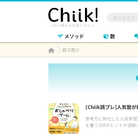
メソッド
数
Home
親子遊び

[Chiik読プレ]人気
思考力に特化した人気学習
を養う100のヒントが収録