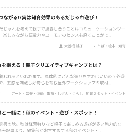
つながる!?実は知育効果のあるだじゃれ遊び！
だじゃれを考えて親子で披露し合うことはコミュニケーションツー
、楽しみながら語彙力やユーモアのセンスも磨くことがで...
大曽根 桃子
ことば・絵本
知育
力を鍛える！親子クリエイティブキャンプとは？
養われるといわれます。具体的にどんな遊びをすればいいの？外遊
、五感を刺激し好奇心を育む屋外ワークショップの取材...
イ
アート・音楽・運動
季節・しぜん・くらし
知育スポット・イベント
供と一緒に！秋のイベント・遊び・スポット！
読書の秋。秋は紅葉狩りなど親子で楽しめる遊びが多い魅力的な
の過去記事より、編集部がおすすめする秋のイベント・...