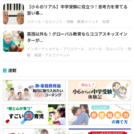
【小６のリアル】中学受験に役立つ！思考力を育てる
習い事...
スクール・ならいごと・受験
教育メソッド
知育
英語以外も！グローバル教育ならココアスキッズイン
ターが...
インターナショナル・プリスクール
スクール・ならいごと・受
験
英語・アルファベット
連載