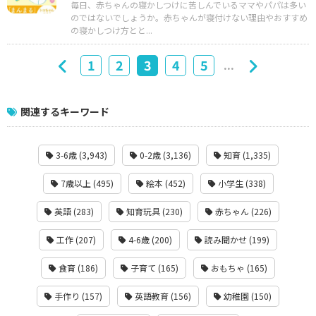
毎日、赤ちゃんの寝かしつけに苦しんでいるママやパパは多い
のではないでしょうか。赤ちゃんが寝付けない理由やおすすめ
の寝かしつけ方とと...
...
1
2
3
4
5
関連するキーワード
3-6歳 (3,943)
0-2歳 (3,136)
知育 (1,335)
7歳以上 (495)
絵本 (452)
小学生 (338)
英語 (283)
知育玩具 (230)
赤ちゃん (226)
工作 (207)
4-6歳 (200)
読み聞かせ (199)
食育 (186)
子育て (165)
おもちゃ (165)
手作り (157)
英語教育 (156)
幼稚園 (150)