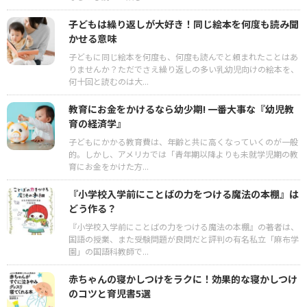
子どもは繰り返しが大好き！同じ絵本を何度も読み聞
かせる意味
子どもに同じ絵本を何度も、何度も読んでと頼まれたことはあ
りませんか？ただでさえ繰り返しの多い乳幼児向けの絵本を、
何十回と読むのは大...
教育にお金をかけるなら幼少期! 一番大事な『幼児教
育の経済学』
子どもにかかる教育費は、年齢と共に高くなっていくのが一般
的。しかし、アメリカでは「青年期以降よりも未就学児期の教
育にお金をかけた方...
『小学校入学前にことばの力をつける魔法の本棚』は
どう作る？
『小学校入学前にことばの力をつける魔法の本棚』の著者は、
国語の授業、また受験問題が良問だと評判の有名私立「麻布学
園」の国語科教師で...
赤ちゃんの寝かしつけをラクに！効果的な寝かしつけ
のコツと育児書5選