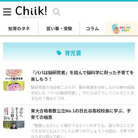
知育のタネ
習い事・受験
コラム
育児書
『パパは脳研究者』を読んで脳科学に則った子育てを
楽しもう！
脳研究者の池谷裕二さんが、脳の発達を分析しながら娘の成長
を記した「パパは脳研究者」。子どもはどうしてこんなことを
するの？親はどう対...
東大合格者数公立No.1の日比谷高校校長に学ぶ、子
育ての極意
「勉強しなさい」と親がうるさくいわずとも、自ら学ぶことが
できる子どもはどうしたら育つのでしょう？今回は、子育て中
ならぜひ読んで欲し...