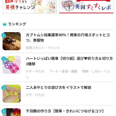
ランキング
カブトムシ採集確率90％！関東の穴場スポットとコ
1
ツ、準備物
ハートいっぱい簡単【切り紙】遊び♥折り方＆切り方
2
3種類
二人あやとりの遊び方をイラストで解説
3
千羽鶴の作り方【簡単・きれいにつなげるコツ】
4