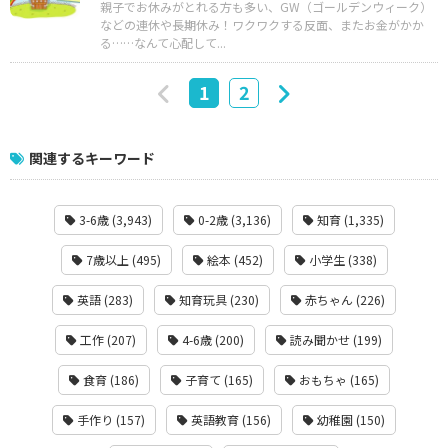
親子でお休みがとれる方も多い、GW（ゴールデンウィーク）
などの連休や長期休み！ワクワクする反面、またお金がかか
る……なんて心配して...
1
2
関連するキーワード
3-6歳 (3,943)
0-2歳 (3,136)
知育 (1,335)
7歳以上 (495)
絵本 (452)
小学生 (338)
英語 (283)
知育玩具 (230)
赤ちゃん (226)
工作 (207)
4-6歳 (200)
読み聞かせ (199)
食育 (186)
子育て (165)
おもちゃ (165)
手作り (157)
英語教育 (156)
幼稚園 (150)