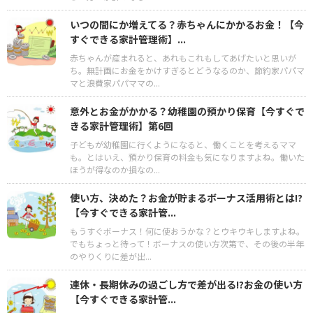
いつの間にか増えてる？赤ちゃんにかかるお金！【今
すぐできる家計管理術】...
赤ちゃんが産まれると、あれもこれもしてあげたいと思いが
ち。無計画にお金をかけすぎるとどうなるのか、節約家パパマ
マと浪費家パパママの...
意外とお金がかかる？幼稚園の預かり保育【今すぐで
きる家計管理術】第6回
子どもが幼稚園に行くようになると、働くことを考えるママ
も。とはいえ、預かり保育の料金も気になりますよね。働いた
ほうが得なのか損なの...
使い方、決めた？お金が貯まるボーナス活用術とは!?
【今すぐできる家計管...
もうすぐボーナス！何に使おうかな？とウキウキしますよね。
でもちょっと待って！ボーナスの使い方次第で、その後の半年
のやりくりに差が出...
連休・長期休みの過ごし方で差が出る!?お金の使い方
【今すぐできる家計管...