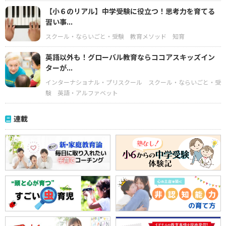
【小６のリアル】中学受験に役立つ！思考力を育てる
習い事...
スクール・ならいごと・受験
教育メソッド
知育
英語以外も！グローバル教育ならココアスキッズイン
ターが...
インターナショナル・プリスクール
スクール・ならいごと・受
験
英語・アルファベット
連載