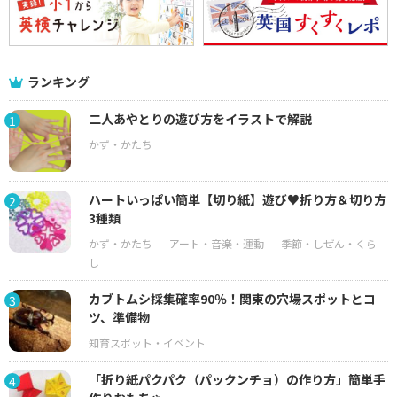
ランキング
二人あやとりの遊び方をイラストで解説
1
ハートいっぱい簡単【切り紙】遊び♥折り方＆切り方
2
3種類
カブトムシ採集確率90％！関東の穴場スポットとコ
3
ツ、準備物
「折り紙パクパク（パックンチョ）の作り方」簡単手
4