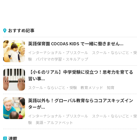
おすすめ記事
英語保育園 COCOAS KIDS で一緒に働きません...
インターナショナル・プリスクール
スクール・ならいごと・受
験
パパママの学習・スキルアップ
【小６のリアル】中学受験に役立つ！思考力を育てる
習い事...
スクール・ならいごと・受験
教育メソッド
知育
英語以外も！グローバル教育ならココアスキッズイン
ターが...
インターナショナル・プリスクール
スクール・ならいごと・受
験
英語・アルファベット
連載