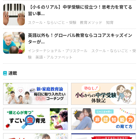
【小６のリアル】中学受験に役立つ！思考力を育てる
習い事...
スクール・ならいごと・受験
教育メソッド
知育
英語以外も！グローバル教育ならココアスキッズイン
ターが...
インターナショナル・プリスクール
スクール・ならいごと・受
験
英語・アルファベット
連載