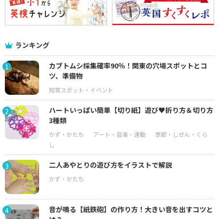
ランキング
カブトムシ採集確率90％！関東の穴場スポットとコ
1
ツ、準備物
ハートいっぱい簡単【切り紙】遊び♥折り方＆切り方
2
3種類
二人あやとりの遊び方をイラストで解説
3
音が鳴る【紙鉄砲】の作り方！大きい音を出すコツと
4