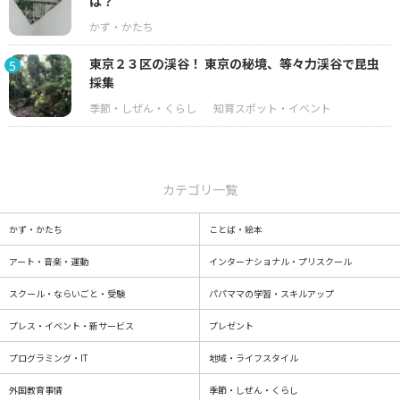
は？
東京２３区の渓谷！ 東京の秘境、等々力渓谷で昆虫
5
採集
カテゴリ一覧
かず・かたち
ことば・絵本
アート・音楽・運動
インターナショナル・プリスクール
スクール・ならいごと・受験
パパママの学習・スキルアップ
プレス・イベント・新サービス
プレゼント
プログラミング・IT
地域・ライフスタイル
外国教育事情
季節・しぜん・くらし