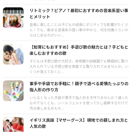
リトミック？ピアノ？最初におすすめの音楽系習い事
とメリット
音楽に親しむことは子どもの成長にポジティブな影響がたくさ
ん！でも、数ある音楽系の習い事の中から、何を何歳ぐらいか
らはじめるのがいい...
【知育にもおすすめ】手遊び歌の魅力とは？子どもと
楽しむおすすめの歌
子どもは手遊び歌が大好き。保育園や幼稚園でも積極的に取り
入れられている手遊び歌を家庭でも取り入れてみませんか。い
くつか覚えておくと...
軍手や手袋でお手軽に！親子で遊べる愛情たっぷりの
指人形の作り方
いらなくなった手袋や軍手で指人形を手作りませんか？凝った
ものでなくとも、シールフェルトを使って少し装飾するだけで
充分楽しめるおもち...
イギリス民謡【マザーグース】現地での親しまれ方と
人気の歌