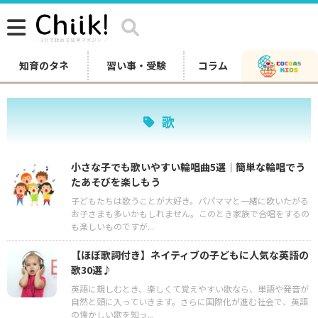
知育のタネ
習い事・受験
コラム
歌
小さな子でも歌いやすい輪唱曲5選│簡単な輪唱でう
たあそびを楽しもう
子どもたちは歌うことが大好き。パパママと一緒に歌いたがる
お子さまも多いかもしれません。このとき家族で合唱をするの
も楽しいものですが...
【ほぼ歌詞付き】ネイティブの子どもに人気な英語の
歌30選♪
英語に親しむとき、楽しくて覚えやすい歌なら、単語や発音が
自然と頭に入っていきます。さらに国際化が進む社会で、英語
の懐かしい歌を知っ...