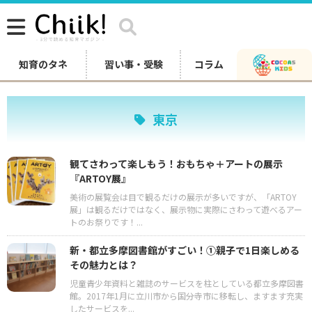
知育のタネ
習い事・受験
コラム
東京
観てさわって楽しもう！おもちゃ＋アートの展示
『ARTOY展』
美術の展覧会は目で観るだけの展示が多いですが、「ARTOY
展」は観るだけではなく、展示物に実際にさわって遊べるアー
トのお祭りです！...
新・都立多摩図書館がすごい！①親子で1日楽しめる
その魅力とは？
児童青少年資料と雑誌のサービスを柱としている都立多摩図書
館。2017年1月に立川市から国分寺市に移転し、ますます充実
したサービスを...