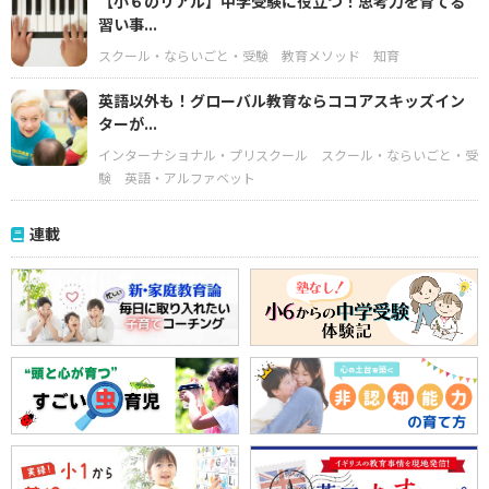
【小６のリアル】中学受験に役立つ！思考力を育てる
習い事...
スクール・ならいごと・受験
教育メソッド
知育
英語以外も！グローバル教育ならココアスキッズイン
ターが...
インターナショナル・プリスクール
スクール・ならいごと・受
験
英語・アルファベット
連載