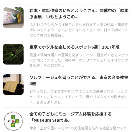
絵本・童話作家のいもとようこさん、開催中の「絵本
原画展 いもとようこの...
ふんわりやわらかな作風で、世代を超えて人気の絵本・童話作
家のいもとようこさん。そんないもとさんの、日本で初めてと
なる本格的な展覧会...
東京でホタルを楽しめるスポット6選！2017年版
最近は環境保護への意識も高まり、ホタル観賞ができるスポッ
トが増えてきました。闇の中、ポツリポツリと灯る小さなホタ
ルの光。その幻想的...
ソルフェージュを習うことができる、東京の音楽教室
4選
ピアノなど、音楽を本格的に学ぶうえでの基礎となる「ソルフ
ェージュ」。レッスンすることで、音やリズムなどを聞き分け
て、音楽をより楽し...
全ての子どもにミュージアム体験を応援する
「Museum Start あ...
東京・上野公園にある9つの文化施設を訪れる機会を増やすた