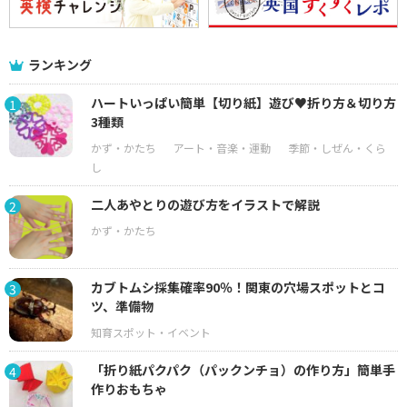
ランキング
ハートいっぱい簡単【切り紙】遊び♥折り方＆切り方
1
3種類
二人あやとりの遊び方をイラストで解説
2
カブトムシ採集確率90％！関東の穴場スポットとコ
3
ツ、準備物
「折り紙パクパク（パックンチョ）の作り方」簡単手
4
作りおもちゃ