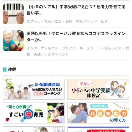
【小６のリアル】中学受験に役立つ！思考力を育てる
習い事...
スクール・ならいごと・受験
教育メソッド
知育
英語以外も！グローバル教育ならココアスキッズイン
ターが...
インターナショナル・プリスクール
スクール・ならいごと・受
験
英語・アルファベット
連載