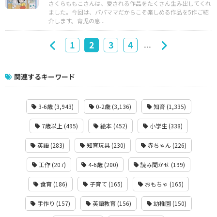
さくらももこさんは、愛される作品をたくさん生み出してくれ
ました。今回は、パパママだからこそ楽しめる作品を5作ご紹
介します。育児の息...
...
1
2
3
4
関連するキーワード
3-6歳 (3,943)
0-2歳 (3,136)
知育 (1,335)
7歳以上 (495)
絵本 (452)
小学生 (338)
英語 (283)
知育玩具 (230)
赤ちゃん (226)
工作 (207)
4-6歳 (200)
読み聞かせ (199)
食育 (186)
子育て (165)
おもちゃ (165)
手作り (157)
英語教育 (156)
幼稚園 (150)