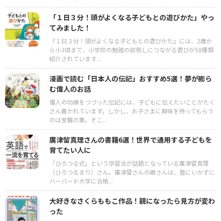
「１日３分！頭がよくなる子どもとの遊びかた」やっ
てみました！
『１日３分！頭がよくなる子どもとの遊びかた』には、2歳か
ら小3頃まで、小学校の勉強の前倒しにつながる遊びが58種類
紹介されています...
漫画で読む「日本人の伝記」おすすめ5選！夢が膨ら
む偉人のお話
偉人の功績をつづった伝記には、子どもに伝えたいことがたく
さん書かれています。しかし、お子さまに興味を持ってもらう
のは至難の業。そこ...
廣津留真理さんの書籍6選！世界で通用する子どもを
育てたい人に
「ひろつる式」という学習法が話題となっている廣津留真理
（ひろつるまり）さん。廣津留さんの娘さんは、塾にいかずに
ハーバード大学に合格...
大好きなさくらももこ作品！親になったら見方が変わ
った