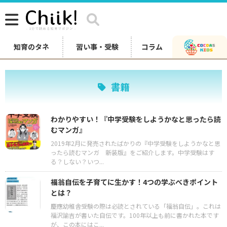
知育のタネ
習い事・受験
コラム
書籍
わかりやすい！『中学受験をしようかなと思ったら読
むマンガ』
2019年2月に発売されたばかりの『中学受験をしようかなと思
ったら読むマンガ 新装版』をご紹介します。中学受験はす
る？しない？いつ...
福翁自伝を子育てに生かす！4つの学ぶべきポイント
とは？
慶應幼稚舎受験の際は必読とされている「福翁自伝」。これは
福沢諭吉が書いた自伝です。100年以上も前に書かれた本です
が、この本にはこ...