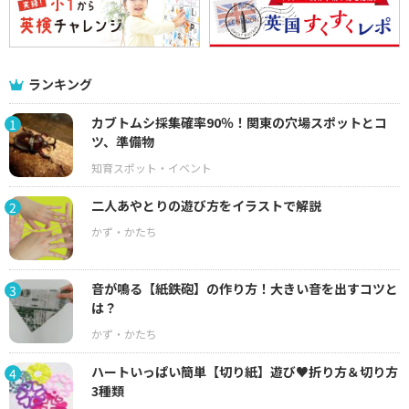
ランキング
カブトムシ採集確率90％！関東の穴場スポットとコ
1
ツ、準備物
二人あやとりの遊び方をイラストで解説
2
音が鳴る【紙鉄砲】の作り方！大きい音を出すコツと
3
は？
ハートいっぱい簡単【切り紙】遊び♥折り方＆切り方
4
3種類