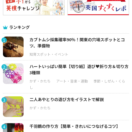
ランキング
カブトムシ採集確率90％！関東の穴場スポットとコ
1
ツ、準備物
ハートいっぱい簡単【切り紙】遊び♥折り方＆切り方
2
3種類
二人あやとりの遊び方をイラストで解説
3
千羽鶴の作り方【簡単・きれいにつなげるコツ】
4