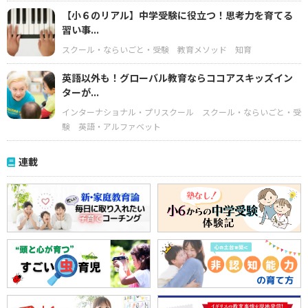
【小６のリアル】中学受験に役立つ！思考力を育てる
習い事...
スクール・ならいごと・受験
教育メソッド
知育
英語以外も！グローバル教育ならココアスキッズイン
ターが...
インターナショナル・プリスクール
スクール・ならいごと・受
験
英語・アルファベット
連載