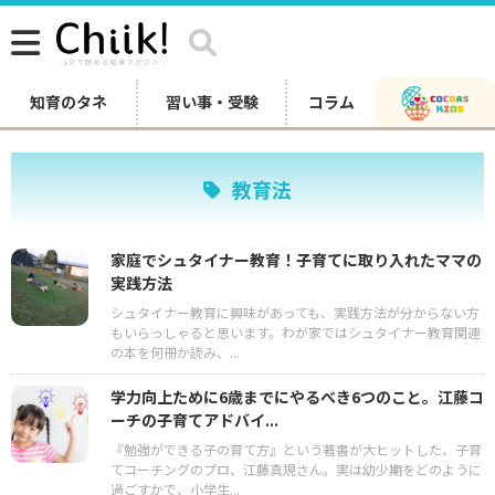
知育のタネ
習い事・受験
コラム
教育法
家庭でシュタイナー教育！子育てに取り入れたママの
実践方法
シュタイナー教育に興味があっても、実践方法が分からない方
もいらっしゃると思います。わが家ではシュタイナー教育関連
の本を何冊か読み、...
学力向上ために6歳までにやるべき6つのこと。江藤コ
ーチの子育てアドバイ...
『勉強ができる子の育て方』という著書が大ヒットした、子育
てコーチングのプロ、江藤真規さん。実は幼少期をどのように
過ごすかで、小学生...