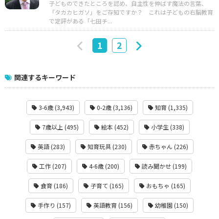
子どものできたところを認め、自主性を伸ばす魔法の言葉、
「タカカヒガソ」をご存知ですか？ これは子どもの右脳教育
で定評がある「七田チ...
1
2
関連するキーワード
3-6歳 (3,943)
0-2歳 (3,136)
知育 (1,335)
7歳以上 (495)
絵本 (452)
小学生 (338)
英語 (283)
知育玩具 (230)
赤ちゃん (226)
工作 (207)
4-6歳 (200)
読み聞かせ (199)
食育 (186)
子育て (165)
おもちゃ (165)
手作り (157)
英語教育 (156)
幼稚園 (150)