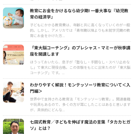
教育にお金をかけるなら幼少期! 一番大事な『幼児教
育の経済学』
子どもにかかる教育費は、年齢と共に高くなっていくのが一般
的。しかし、アメリカでは「青年期以降よりも未就学児期の教
育にお金をかけた方...
「東大脳コーチング」のプレシャス・マミーが秋季講
座を開講します
ほうっておいたら、息子が「塾なし・手間なし・スベリ止めな
し」で東大に現役合格。この体験をもとに出来たのが「東大脳
コーチング」です。...
わかりやすく解説！モンテッソーリ教育について＜入
門編＞
世界中で支持される教育法「モンテッソーリ教育」。関連書籍
や玩具もあるので、多くの方が耳にしたことはあると思います
が、具体的にどんな...
七田式教育／子どもを伸ばす魔法の言葉「タカカヒガ
ソ」とは？