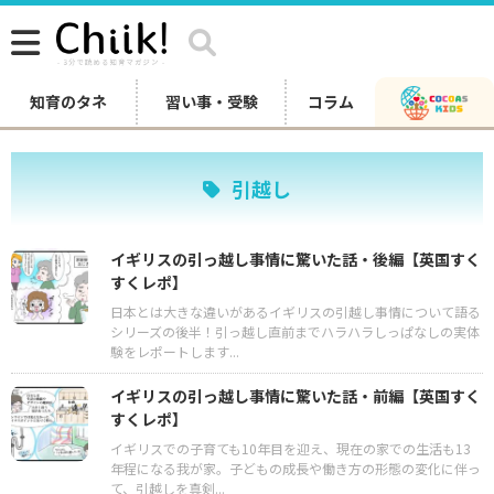
知育のタネ
習い事・受験
コラム
引越し
イギリスの引っ越し事情に驚いた話・後編【英国すく
すくレポ】
日本とは大きな違いがあるイギリスの引越し事情について語る
シリーズの後半！引っ越し直前までハラハラしっぱなしの実体
験をレポートします...
イギリスの引っ越し事情に驚いた話・前編【英国すく
すくレポ】
イギリスでの子育ても10年目を迎え、現在の家での生活も13
年程になる我が家。子どもの成長や働き方の形態の変化に伴っ
て、引越しを真剣...