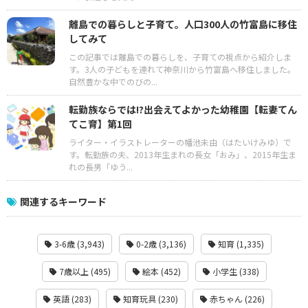
離島での暮らしと子育て。人口300人の竹富島に移住
してみて
この記事では離島での暮らしを、子育ての視点から紹介しま
す。3人の子どもを連れて神奈川から竹富島へ移住しました。
自然豊かな中でのびの...
転勤族ならでは!?出会えてよかった幼稚園【転妻てん
てこ育】第1回
ライター・イラストレーターの幡池未由（はたいけみゆ）で
す。転勤族の夫、2013年生まれの長女「おみ」、2015年生ま
れの長男「ゆう...
関連するキーワード
3-6歳 (3,943)
0-2歳 (3,136)
知育 (1,335)
7歳以上 (495)
絵本 (452)
小学生 (338)
英語 (283)
知育玩具 (230)
赤ちゃん (226)