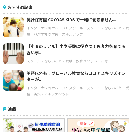
おすすめ記事
英語保育園 COCOAS KIDS で一緒に働きません...
インターナショナル・プリスクール
スクール・ならいごと・受
験
パパママの学習・スキルアップ
【小６のリアル】中学受験に役立つ！思考力を育てる
習い事...
スクール・ならいごと・受験
教育メソッド
知育
英語以外も！グローバル教育ならココアスキッズイン
ターが...
インターナショナル・プリスクール
スクール・ならいごと・受
験
英語・アルファベット
連載