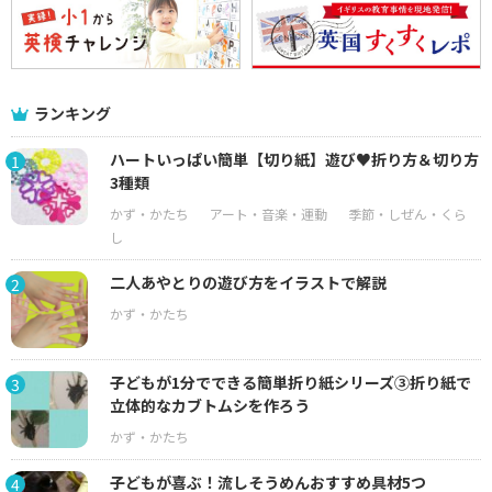
ランキング
ハートいっぱい簡単【切り紙】遊び♥折り方＆切り方
1
3種類
二人あやとりの遊び方をイラストで解説
2
子どもが1分でできる簡単折り紙シリーズ③折り紙で
3
立体的なカブトムシを作ろう
子どもが喜ぶ！流しそうめんおすすめ具材5つ
4