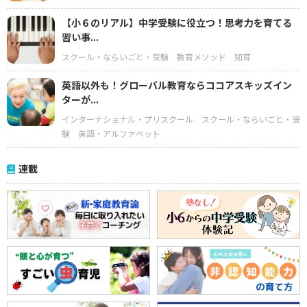
【小６のリアル】中学受験に役立つ！思考力を育てる
習い事...
スクール・ならいごと・受験
教育メソッド
知育
英語以外も！グローバル教育ならココアスキッズイン
ターが...
インターナショナル・プリスクール
スクール・ならいごと・受
験
英語・アルファベット
連載