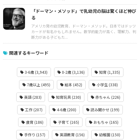
「ドーマン・メソッド」で乳幼児の脳は驚くほど伸び
る
アメリカ発の幼児教育、ドーマン・メソッド。日本ではドッツ
カードが有名かもしれません。数学的能力が高く、理解力、判
断力がある子どもた...
関連するキーワード
3-6歳 (3,943)
0-2歳 (3,136)
知育 (1,335)
7歳以上 (495)
絵本 (452)
小学生 (338)
英語 (283)
知育玩具 (230)
赤ちゃん (226)
工作 (207)
4-6歳 (200)
読み聞かせ (199)
食育 (186)
子育て (165)
おもちゃ (165)
手作り (157)
英語教育 (156)
幼稚園 (150)