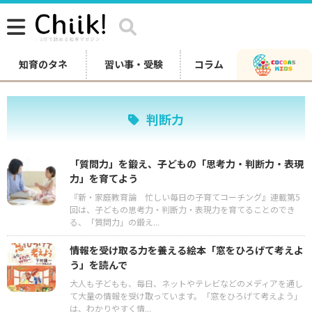
知育のタネ
習い事・受験
コラム
判断力
「質問力」を鍛え、子どもの「思考力・判断力・表現
力」を育てよう
『新・家庭教育論 忙しい毎日の子育てコーチング』連載第5
回は、子どもの思考力・判断力・表現力を育てることのでき
る、「質問力」の鍛え...
情報を受け取る力を養える絵本「窓をひろげて考えよ
う」を読んで
大人も子どもも、毎日、ネットやテレビなどのメディアを通し
て大量の情報を受け取っています。「窓をひろげて考えよう」
は、わかりやすく情...