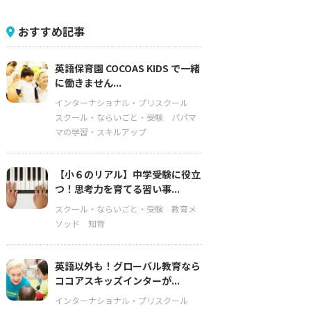
おすすめ記事
英語保育園 COCOAS KIDS で一緒
に働きません...
インターナショナル・プリスクール
スクール・ならいごと・受験
パパマ
マの学習・スキルアップ
【小６のリアル】中学受験に役立
つ！思考力を育てる習い事...
スクール・ならいごと・受験
教育メ
ソッド
知育
英語以外も！グローバル教育なら
ココアスキッズインターが...
インターナショナル・プリスクール