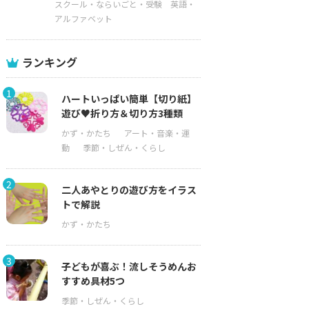
スクール・ならいごと・受験
英語・
アルファベット
ランキング
1
ハートいっぱい簡単【切り紙】
遊び♥折り方＆切り方3種類
2
二人あやとりの遊び方をイラス
トで解説
3
子どもが喜ぶ！流しそうめんお
すすめ具材5つ