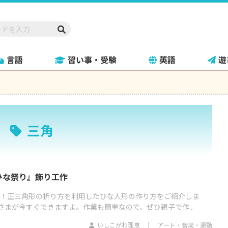
言語
習い事・受験
英語
遊
三角
ひな祭り』飾り工作
け！正三角形の折り方を利用したひな人形の作り方をご紹介しま
まが今すぐできますよ。作業も簡単なので、ぜひ親子で作...
いしこがわ理恵
アート・音楽・運動