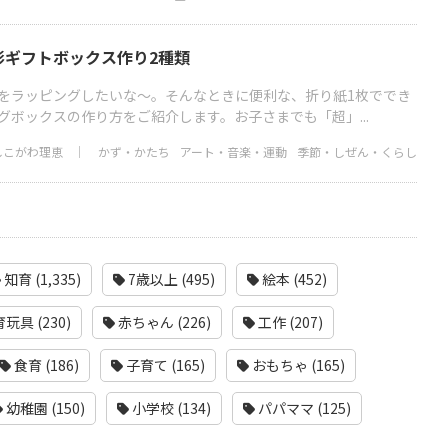
形ギフトボックス作り2種類
をラッピングしたいな～。そんなときに便利な、折り紙1枚ででき
グボックスの作り方をご紹介します。お子さまでも「超」...
しこがわ理恵
かず・かたち
アート・音楽・運動
季節・しぜん・くらし
知育 (1,335)
7歳以上 (495)
絵本 (452)
玩具 (230)
赤ちゃん (226)
工作 (207)
食育 (186)
子育て (165)
おもちゃ (165)
幼稚園 (150)
小学校 (134)
パパママ (125)