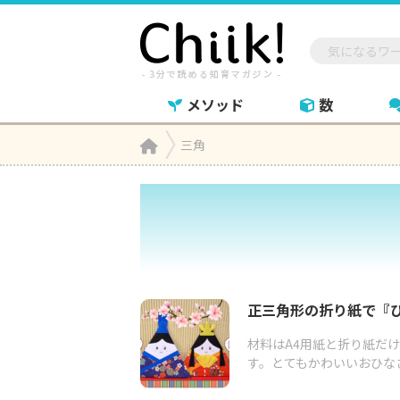
メソッド
数
Home
三角

正三角形の折り紙で『
材料はA4用紙と折り紙だ
す。とてもかわいいおひなさ