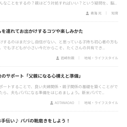
んなことをするの？親はどう対処すればいい？という疑問を、脳...
青海 光
知育
もを連れてお出かけするコツや楽しみかた
けするのはまだ少し自信がない、と思っている子持ち初心者の方も
。でも子どもが小さい今だからこそ、たくさんの共有でき...
岩崎秋親
地域・ライフスタイル
後のサポート「父親になる心構えと準備」
ポートすることで、良い夫婦関係・親子関係の基礎を築くことがで
ら、夫もパパになる準備をはじめましょう。新米パパで...
AOTANAOAO
地域・ライフスタイル
手伝い♪ パパの靴磨きをしよう！