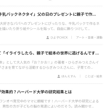
牛乳パックネクタイ」父の日のプレゼントに親子で作...
。大好きなパパへのプレゼントにぴったりな、牛乳パックで作るネ
描いたり折り紙やシールを貼って、自由に飾りつけして...
ひよ子CHICK
アート・音楽・運動
「イライラしたら、親子で絵本の世界に逃げるんです...
本」として大人気の『お？かお！』の著者・ひらぎみつえさんイ
さまを育てながら活動するひらぎみつえさんに、子育ての...
ほんえすん
ことば・絵本
が効果的？ハーバード大学の研究結果とは
ワンオペ育児中のママに朗報です！ハーバード大学の研究による
、男性の方が子どもの脳の発達によいのだそう。読み聞かせ...