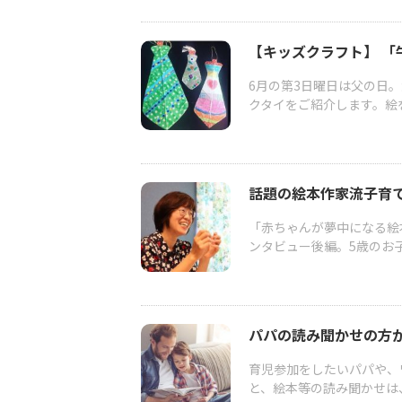
【キッズクラフト】 「
6月の第3日曜日は父の日
クタイをご紹介します。絵を
話題の絵本作家流子育て
「赤ちゃんが夢中になる絵
ンタビュー後編。5歳のお子
パパの読み聞かせの方
育児参加をしたいパパや、
と、絵本等の読み聞かせは