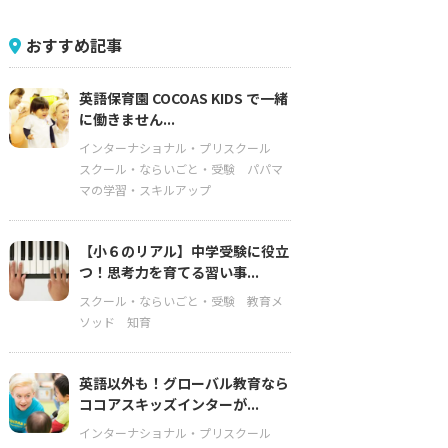
おすすめ記事
英語保育園 COCOAS KIDS で一緒
に働きません...
インターナショナル・プリスクール
スクール・ならいごと・受験
パパマ
マの学習・スキルアップ
【小６のリアル】中学受験に役立
つ！思考力を育てる習い事...
スクール・ならいごと・受験
教育メ
ソッド
知育
英語以外も！グローバル教育なら
ココアスキッズインターが...
インターナショナル・プリスクール