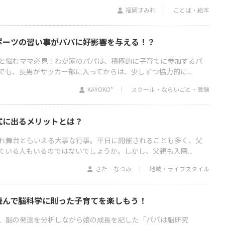
福岡すみれ
ことば・絵本
ポーツの習い事がパパに好影響を与える！？
と悩むママ必見！わが家のパパは、積極的に子育てに参加するパ
でも、長男がサッカー部に入ってからは、少しずつ協力的に...
KAYOKO*
スクール・ならいごと・受験
式に出るメリットとは？
れ舞台ともいえる大事な行事。平日に開催されることも多く、父
ている人もいるのではないでしょうか。しかし、父親も入園...
さた なつみ
地域・ライフスタイル
読んで脳科学に則った子育てを楽しもう！
、脳の発達を分析しながら娘の成長を記した「パパは脳研究