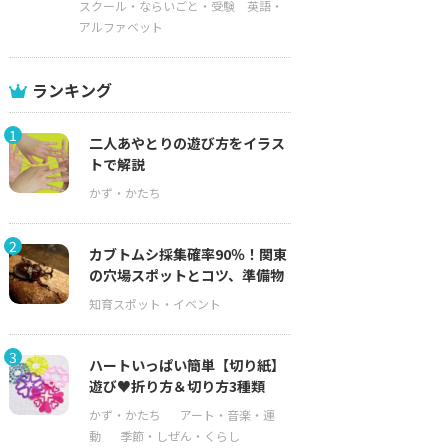
スクール・ならいごと・受験
英語・
アルファベット
ランキング
1
二人あやとりの遊び方をイラス
トで解説
2
カブトムシ採集確率90％！関東
の穴場スポットとコツ、準備物
3
ハートいっぱい簡単【切り紙】
遊び♥折り方＆切り方3種類