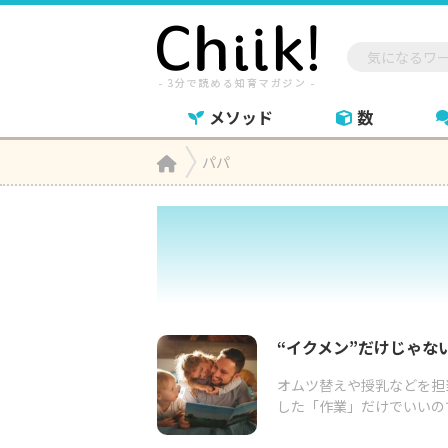
メソッド
数
Home
パパ

“イクメン”だけじゃな
オムツ替えや授乳などを担
した「作業」だけでいいの