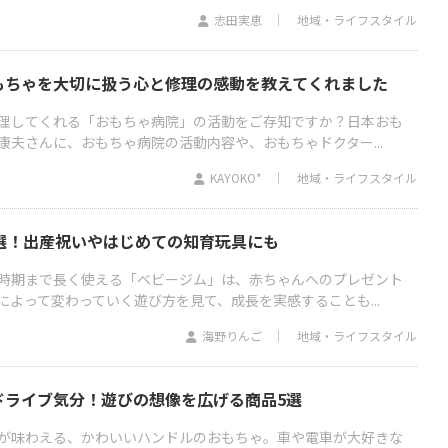
志田実恵
地域・ライフスタイル
もちゃを大切に扱う心と修理の感動を教えてくれました
理してくれる「おもちゃ病院」の活動をご存知ですか？日本おも
康夫さんに、おもちゃ病院の活動内容や、おもちゃドクター...
KAYOKO*
地域・ライフスタイル
選！出産祝いやはじめての知育玩具にも
時期まで長く使える「ベビージム」は、赤ちゃんへのプレゼント
よって変わっていく遊び方を見て、成長を実感することも...
海野りんご
地域・ライフスタイル
ドライブ気分！遊びの想像を広げる商品5選
が味わえる、かわいいハンドルのおもちゃ。車や電車が大好きな