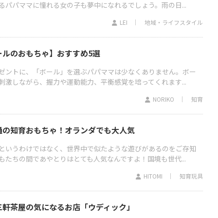
るパパママに憧れる女の子も夢中になれるでしょう。雨の日...
LEI
地域・ライフスタイル
ールのおもちゃ】おすすめ5選
ゼントに、「ボール」を選ぶパパママは少なくありません。ボー
刺激しながら、握力や運動能力、平衡感覚を培ってくれます...
NORIKO
知育
通の知育おもちゃ！オランダでも大人気
というわけではなく、世界中で似たような遊びがあるのをご存知
もたちの間であやとりはとても人気なんですよ！国境も世代...
HITOMI
知育玩具
三軒茶屋の気になるお店「ウディック」