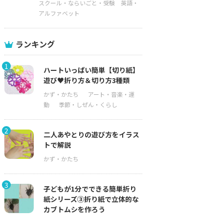
スクール・ならいごと・受験
英語・
アルファベット
ランキング
1
ハートいっぱい簡単【切り紙】
遊び♥折り方＆切り方3種類
2
二人あやとりの遊び方をイラス
トで解説
3
子どもが1分でできる簡単折り
紙シリーズ③折り紙で立体的な
カブトムシを作ろう