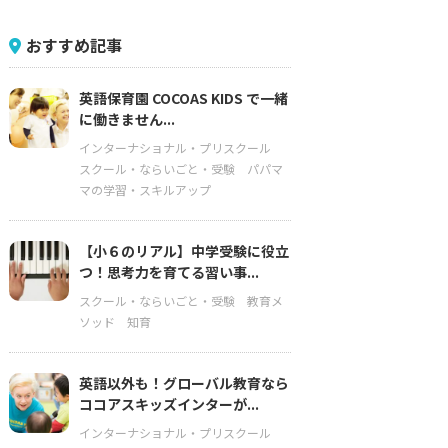
おすすめ記事
英語保育園 COCOAS KIDS で一緒
に働きません...
インターナショナル・プリスクール
スクール・ならいごと・受験
パパマ
マの学習・スキルアップ
【小６のリアル】中学受験に役立
つ！思考力を育てる習い事...
スクール・ならいごと・受験
教育メ
ソッド
知育
英語以外も！グローバル教育なら
ココアスキッズインターが...
インターナショナル・プリスクール