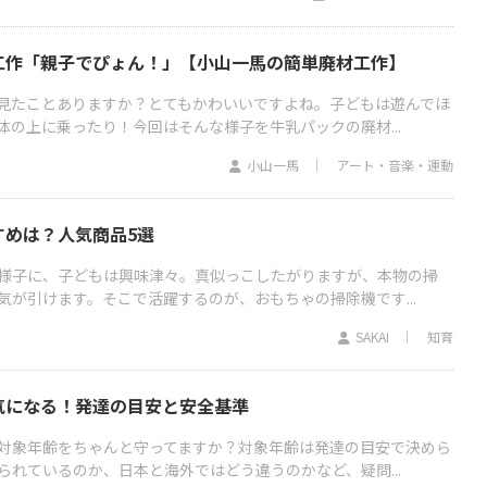
工作「親子でぴょん！」【小山一馬の簡単廃材工作】
見たことありますか？とてもかわいいですよね。子どもは遊んでほ
体の上に乗ったり！今回はそんな様子を牛乳パックの廃材...
小山一馬
アート・音楽・運動
すめは？人気商品5選
様子に、子どもは興味津々。真似っこしたがりますが、本物の掃
気が引けます。そこで活躍するのが、おもちゃの掃除機です...
SAKAI
知育
気になる！発達の目安と安全基準
対象年齢をちゃんと守ってますか？対象年齢は発達の目安で決めら
られているのか、日本と海外ではどう違うのかなど、疑問...