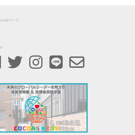
ebookページ
e!