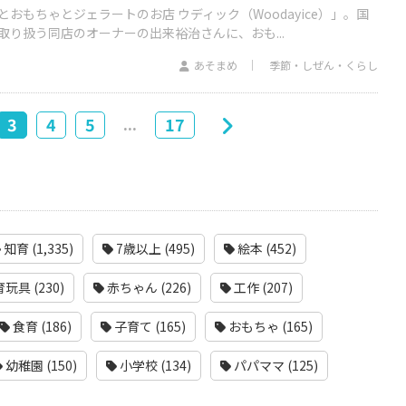
おもちゃとジェラートのお店 ウディック（Woodayice）」。国
り扱う同店のオーナーの出来裕治さんに、おも...
あそまめ
季節・しぜん・くらし
...
3
4
5
17
知育 (1,335)
7歳以上 (495)
絵本 (452)
玩具 (230)
赤ちゃん (226)
工作 (207)
食育 (186)
子育て (165)
おもちゃ (165)
幼稚園 (150)
小学校 (134)
パパママ (125)