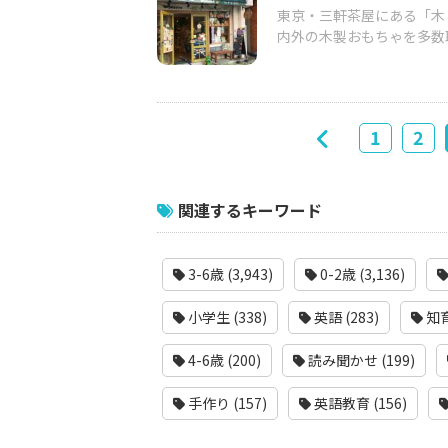
東京・三軒茶屋にある「木と
内外の木製おもちゃを多数取
1
2
関連するキーワード
3-6歳 (3,943)
0-2歳 (3,136)
小学生 (338)
英語 (283)
知育
4-6歳 (200)
読み聞かせ (199)
手作り (157)
英語教育 (156)