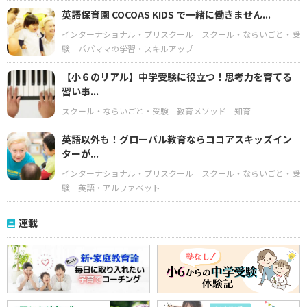
英語保育園 COCOAS KIDS で一緒に働きません...
インターナショナル・プリスクール
スクール・ならいごと・受
験
パパママの学習・スキルアップ
【小６のリアル】中学受験に役立つ！思考力を育てる
習い事...
スクール・ならいごと・受験
教育メソッド
知育
英語以外も！グローバル教育ならココアスキッズイン
ターが...
インターナショナル・プリスクール
スクール・ならいごと・受
験
英語・アルファベット
連載