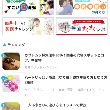
ランキング
カブトムシ採集確率90％！関東の穴場スポットとコ
1
ツ、準備物
ハートいっぱい簡単【切り紙】遊び♥折り方＆切り方
2
3種類
二人あやとりの遊び方をイラストで解説
3