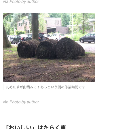
via
Photo by author
丸めた草が山積みに！あっという間の作業時間です
via
Photo by author
「おいしい」はたらく車