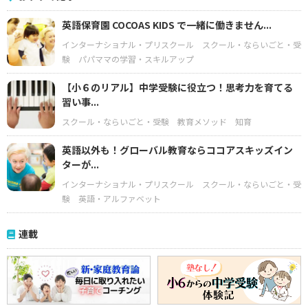
英語保育園 COCOAS KIDS で一緒に働きません...
インターナショナル・プリスクール
スクール・ならいごと・受
験
パパママの学習・スキルアップ
【小６のリアル】中学受験に役立つ！思考力を育てる
習い事...
スクール・ならいごと・受験
教育メソッド
知育
英語以外も！グローバル教育ならココアスキッズイン
ターが...
インターナショナル・プリスクール
スクール・ならいごと・受
験
英語・アルファベット
連載