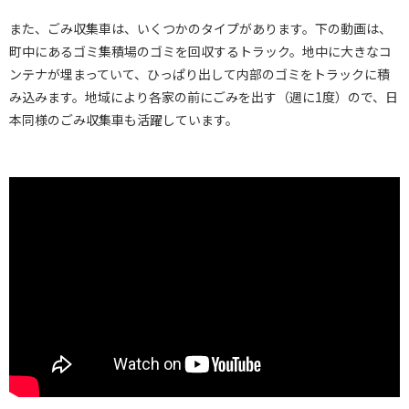
また、ごみ収集車は、いくつかのタイプがあります。下の動画は、
町中にあるゴミ集積場のゴミを回収するトラック。地中に大きなコ
ンテナが埋まっていて、ひっぱり出して内部のゴミをトラックに積
み込みます。地域により各家の前にごみを出す（週に1度）ので、日
本同様のごみ収集車も活躍しています。
オランダ 普通ゴミの回収