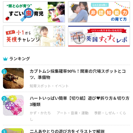
ランキング
カブトムシ採集確率90％！関東の穴場スポットとコ
1
ツ、準備物
ハートいっぱい簡単【切り紙】遊び♥折り方＆切り方
2
3種類
二人あやとりの遊び方をイラストで解説
3