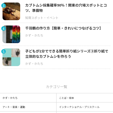
カブトムシ採集確率90％！関東の穴場スポットとコ
3
ツ、準備物
千羽鶴の作り方【簡単・きれいにつなげるコツ】
4
子どもが1分でできる簡単折り紙シリーズ③折り紙で
5
立体的なカブトムシを作ろう
カテゴリ一覧
かず・かたち
ことば・絵本
アート・音楽・運動
インターナショナル・プリスクール