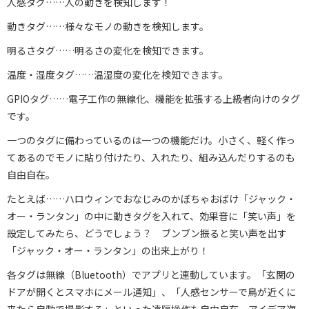
人感タグ……人の動きを検知します！
動きタグ……様々なモノの動きを検知します。
明るさタグ……明るさの変化を検知できます。
温度・湿度タグ……温湿度の変化を検知できます。
GPIOタグ……電子工作の無線化、機能を拡張する上級者向けのタグ
です。
一つのタグに備わっているのは一つの機能だけ。小さく、軽く作っ
てあるのでモノに貼り付けたり、入れたり、組み込んだりするのも
自由自在。
たとえば……ハロウィンでおなじみのかぼちゃおばけ「ジャック・
オー・ランタン」の中に動きタグを入れて、効果音に「笑い声」を
設定してみたら、どうでしょう？ ブンブン振ると笑い声を出す
「ジャック・オー・ランタン」の出来上がり！
各タグは無線（Bluetooth）でアプリと連動しています。「玄関の
ドアが開くとスマホにメール通知」、「人感センサーで鳥が近くに
来たら自動で撮影する」といった遠隔操作も自由自在。アイデア次