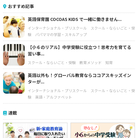
おすすめ記事
英語保育園 COCOAS KIDS で一緒に働きません...
インターナショナル・プリスクール
スクール・ならいごと・受
験
パパママの学習・スキルアップ
【小６のリアル】中学受験に役立つ！思考力を育てる
習い事...
スクール・ならいごと・受験
教育メソッド
知育
英語以外も！グローバル教育ならココアスキッズイン
ターが...
インターナショナル・プリスクール
スクール・ならいごと・受
験
英語・アルファベット
連載