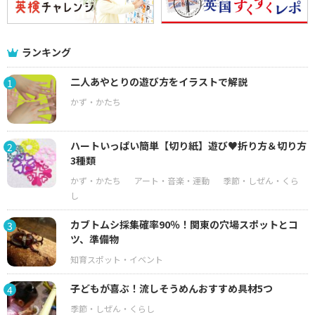
ランキング
二人あやとりの遊び方をイラストで解説
1
ハートいっぱい簡単【切り紙】遊び♥折り方＆切り方
2
3種類
カブトムシ採集確率90％！関東の穴場スポットとコ
3
ツ、準備物
子どもが喜ぶ！流しそうめんおすすめ具材5つ
4