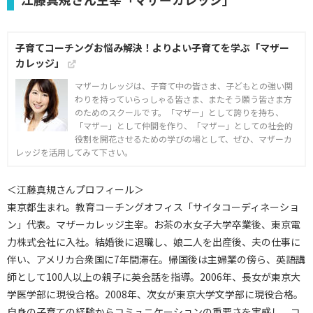
子育てコーチングお悩み解決！よりよい子育てを学ぶ「マザー
カレッジ」
マザーカレッジは、子育て中の皆さま、子どもとの強い関
わりを持っていらっしゃる皆さま、またそう願う皆さま方
のためのスクールです。「マザー」として誇りを持ち、
「マザー」として仲間を作り、「マザー」としての社会的
役割を開花させるための学びの場として、ぜひ、マザーカ
レッジを活用してみて下さい。
＜江藤真規さんプロフィール＞
東京都生まれ。教育コーチングオフィス「サイタコーディネーショ
ン」代表。マザーカレッジ主宰。お茶の水女子大学卒業後、東京電
力株式会社に入社。結婚後に退職し、娘二人を出産後、夫の仕事に
伴い、アメリカ合衆国に7年間滞在。帰国後は主婦業の傍ら、英語講
師として100人以上の親子に英会話を指導。2006年、長女が東京大
学医学部に現役合格。2008年、次女が東京大学文学部に現役合格。
自身の子育ての経験からコミュニケーションの重要さを実感し、コ