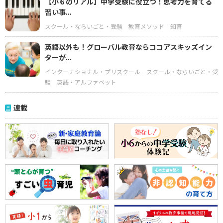
【小６のリアル】中学受験に役立つ！思考力を育てる
習い事...
スクール・ならいごと・受験
教育メソッド
知育
英語以外も！グローバル教育ならココアスキッズイン
ターが...
インターナショナル・プリスクール
スクール・ならいごと・受
験
英語・アルファベット
連載