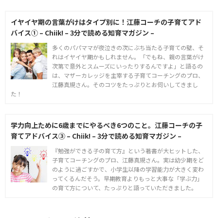
イヤイヤ期の言葉がけはタイプ別に！江藤コーチの子育てアド
バイス① – Chiik! – 3分で読める知育マガジン –
多くのパパママが夜泣きの次にぶち当たる子育ての壁、そ
れはイヤイヤ期かもしれません。「でもね、親の言葉がけ
次第で意外とスムーズにいったりするんですよ」と語るの
は、マザーカレッジを主宰する子育てコーチングのプロ、
江藤真規さん。そのコツをたっぷりとお伺いしてきまし
た！
学力向上ために6歳までにやるべき6つのこと。江藤コーチの子
育てアドバイス③ – Chiik! – 3分で読める知育マガジン –
『勉強ができる子の育て方』という著書が大ヒットした、
子育てコーチングのプロ、江藤真規さん。実は幼少期をど
のように過ごすかで、小学生以降の学習能力が大きく変わ
ってくるんだそう。早期教育よりもっと大事な「学ぶ力」
の育て方について、たっぷりと語っていただきました。