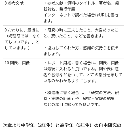
8.参考文献
・参考文献・資料のタイトル、著者名、掲
載誌名、発行年度
インターネットで調べた場合はURLを書き
ます。
9.おわりに、最後に
・研究の時に工夫したこと、大変だったこ
（埼理研では「なく
と、驚いたこと、などを書きます。
てもいいです。」と
しています。）
・協力してくれた方に感謝の気持ちを伝え
ましょう。
10.図表、画像
・レポート用紙に書く場合は、図表、画像
は最後に入れると良いですね。図や表に題
名や番号などをつけて、どこの部分を示して
いるのかわかるようにします。
・模造紙に書く場合は、「研究の方法、観
察・実験の計画」や「観察・実験の結果」
などの項目に貼っても良いです。
次章より
中学年（3年生）と高学年（5年生）の自由研究の