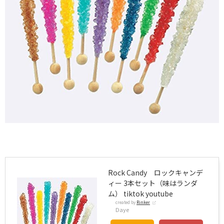
Rock Candy ロックキャンデ
ィー 3本セット（味はランダ
ム） tiktok youtube
created by
Rinker
Daye