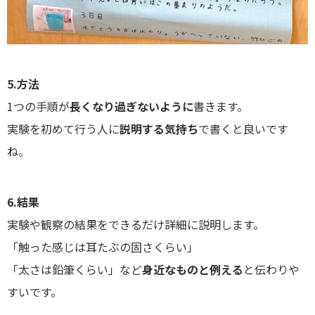
5.方法
1つの手順が
長くなり過ぎないように
書きます。
実験を初めて行う人に
説明する気持ち
で書くと良いです
ね。
6.結果
実験や観察の結果をできるだけ詳細に説明します。
「触った感じは耳たぶの固さくらい」
「太さは鉛筆くらい」など
身近なものと例える
と伝わりや
すいです。