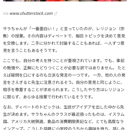
via
www.shutterstock.com
サラちゃんが「一番面白い！」と言っていたのが、レリジョン（宗
教）の授業。その内容はディベートで、毎回 トピックを決めて意見
を交換します。二手に分かれて討論することもあれば、一人ずつ意
見を言うこともあるそうです。
ここでも、自分の考えを持つことが重視されています。でも、事前
の勉強や、正解にたどりつくことが必要な訳ではありません。 たと
えば疑問を口にするのも立派な発言の一つです。 一方、他の人の発
言をさえぎると先生に注意されるそう。自分の意見と同じように、
相手を尊重することが求められます。こうしたやり方はレリジョン
に限らず、あらゆる授業で行われているそうです。
なお、ディベートのトピックは、生徒がアイデアを出した中から先
生が決めます。サラちゃんのクラスが最近扱ったものは、イスラム
国、アメリカ大統領選、食品の消費期限表記など、とても高度なラ
インアップ。こうした話題に小学校のうちから興味を持ち、話し合