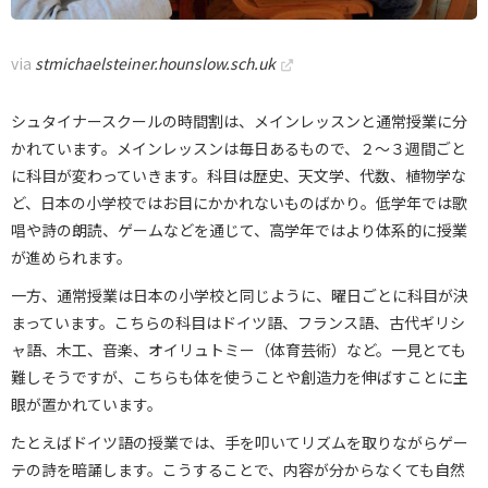
via
stmichaelsteiner.hounslow.sch.uk
シュタイナースクールの時間割は、メインレッスンと通常授業に分
かれています。メインレッスンは毎日あるもので、２〜３週間ごと
に科目が変わっていきます。科目は歴史、天文学、代数、植物学な
ど、日本の小学校ではお目にかかれないものばかり。低学年では歌
唱や詩の朗読、ゲームなどを通じて、高学年ではより体系的に授業
が進められます。
一方、通常授業は日本の小学校と同じように、曜日ごとに科目が決
まっています。こちらの科目はドイツ語、フランス語、古代ギリシ
ャ語、木工、音楽、オイリュトミー（体育芸術）など。一見とても
難しそうですが、こちらも体を使うことや創造力を伸ばすことに主
眼が置かれています。
たとえばドイツ語の授業では、手を叩いてリズムを取りながらゲー
テの詩を暗誦します。こうすることで、内容が分からなくても自然