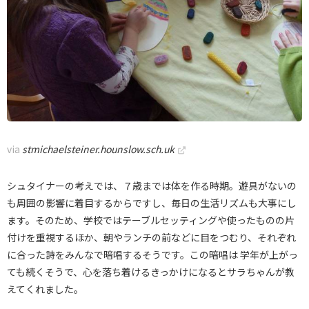
via
stmichaelsteiner.hounslow.sch.uk
シュタイナーの考えでは、７歳までは体を作る時期。遊具がないの
も周囲の影響に着目するからですし、毎日の生活リズムも大事にし
ます。そのため、学校ではテーブルセッティングや使ったものの片
付けを重視するほか、朝やランチの前などに目をつむり、それぞれ
に合った詩をみんなで暗唱するそうです。この暗唱は 学年が上がっ
ても続くそうで、心を落ち着けるきっかけになるとサラちゃんが教
えてくれました。