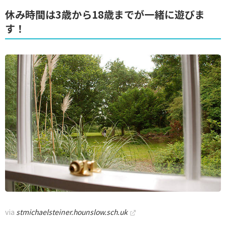
休み時間は3歳から18歳までが一緒に遊びま
す！
via
stmichaelsteiner.hounslow.sch.uk