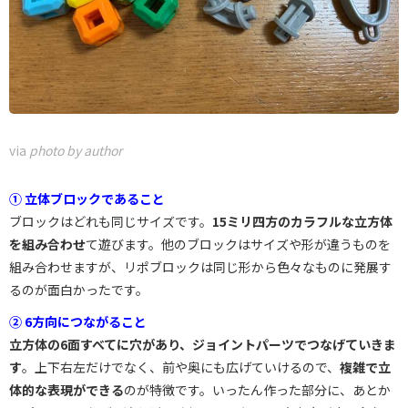
via
photo by author
① 立体ブロックであること
ブロックはどれも同じサイズです。
15ミリ四方のカラフルな立方体
を組み合わせ
て遊びます。他のブロックはサイズや形が違うものを
組み合わせますが、リポブロックは同じ形から色々なものに発展す
るのが面白かったです。
② 6方向につながること
立方体の6面すべてに穴があり、ジョイントパーツでつなげていきま
す
。上下右左だけでなく、前や奥にも広げていけるので、
複雑で立
体的な表現ができる
のが特徴です。いったん作った部分に、あとか