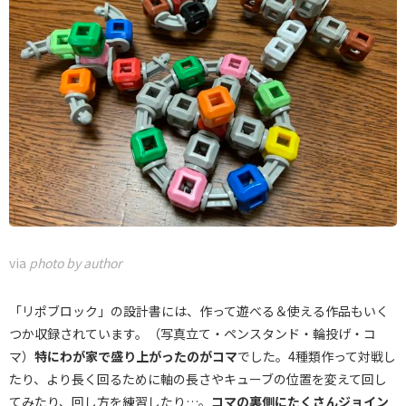
via
photo by author
「リポブロック」の設計書には、作って遊べる＆使える作品もいく
つか収録されています。（写真立て・ペンスタンド・輪投げ・コ
マ）
特にわが家で盛り上がったのがコマ
でした。4種類作って対戦し
たり、より長く回るために軸の長さやキューブの位置を変えて回し
てみたり、回し方を練習したり…。
コマの裏側にたくさんジョイン