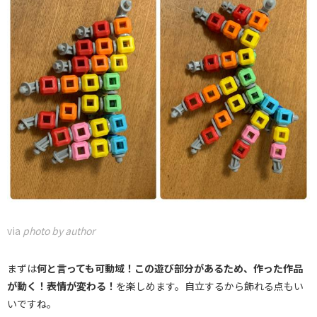
via
photo by author
まずは
何と言っても可動域！
この遊び部分があるため、作った作品
が動く！表情が変わる！
を楽しめます。自立するから飾れる点もい
いですね。