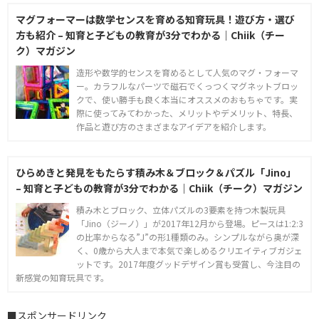
マグフォーマーは数学センスを育める知育玩具！遊び方・選び
方も紹介 – 知育と子どもの教育が3分でわかる｜Chiik（チー
ク）マガジン
造形や数学的センスを育めるとして人気のマグ・フォーマ
ー。カラフルなパーツで磁石でくっつくマグネットブロッ
クで、使い勝手も良く本当にオススメのおもちゃです。実
際に使ってみてわかった、メリットやデメリット、特長、
作品と遊び方のさまざまなアイデアを紹介します。
ひらめきと発見をもたらす積み木＆ブロック＆パズル「Jino」
– 知育と子どもの教育が3分でわかる｜Chiik（チーク）マガジン
積み木とブロック、立体パズルの3要素を持つ木製玩具
「Jino（ジーノ）」が2017年12月から登場。ピースは1:2:3
の比率からなる”J”の形1種類のみ。シンプルながら奥が深
く、0歳から大人まで本気で楽しめるクリエイティブガジェ
ットです。2017年度グッドデザイン賞も受賞し、今注目の
新感覚の知育玩具です。
■スポンサードリンク