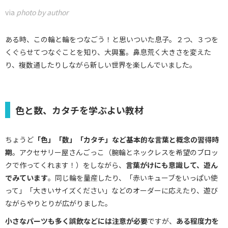
via
photo by author
ある時、この輪と輪をつなごう！と思いついた息子。２つ、３つを
くぐらせてつなぐことを知り、大興奮。鼻息荒く大きさを変えた
り、複数通したりしながら新しい世界を楽しんでいました。
色と数、カタチを学ぶよい教材
ちょうど
「色」「数」「カタチ」など基本的な言葉と概念の習得時
期
。アクセサリー屋さんごっこ（腕輪とネックレスを希望のブロッ
クで作ってくれます！）をしながら、
言葉がけにも意識して、遊ん
でみています
。同じ輪を量産したり、「赤いキューブをいっぱい使
って」「大きいサイズください」などのオーダーに応えたり、遊び
ながらやりとりが広がりました。
小さなパーツも多く誤飲などには注意が必要
ですが、
ある程度力を