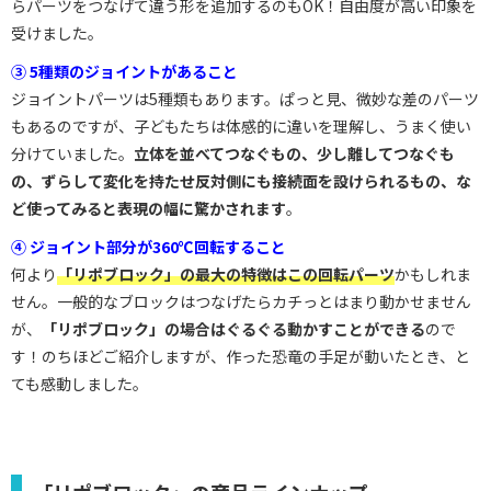
らパーツをつなげて違う形を追加するのもOK！自由度が高い印象を
受けました。
③ 5種類のジョイントがあること
ジョイントパーツは5種類もあります。ぱっと見、微妙な差のパーツ
もあるのですが、子どもたちは体感的に違いを理解し、うまく使い
分けていました。
立体を並べてつなぐもの、少し離してつなぐも
の、ずらして変化を持たせ反対側にも接続面を設けられるもの、な
ど使ってみると表現の幅に驚かされます
。
④ ジョイント部分が360℃回転すること
何より
「リポブロック」の最大の特徴はこの回転パーツ
かもしれま
せん。一般的なブロックはつなげたらカチっとはまり動かせません
が、
「リポブロック」の場合はぐるぐる動かすことができる
ので
す！のちほどご紹介しますが、作った恐竜の手足が動いたとき、と
ても感動しました。