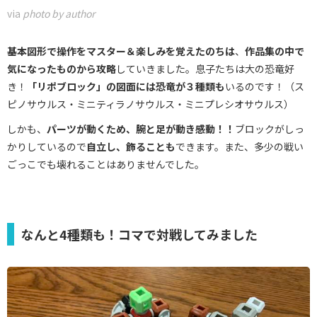
via
photo by author
基本図形で操作をマスター＆楽しみを覚えたのちは
、
作品集の中で
気になったものから攻略
していきました。息子たちは大の恐竜好
き！
「リポブロック」の図面には恐竜が３種類も
いるのです！（ス
ピノサウルス・ミニティラノサウルス・ミニプレシオサウルス）
しかも、
パーツが動くため、腕と足が動き感動！！
ブロックがしっ
かりしているので
自立し、飾ることも
できます。また、多少の戦い
ごっこでも壊れることはありませんでした。
なんと4種類も！コマで対戦してみました