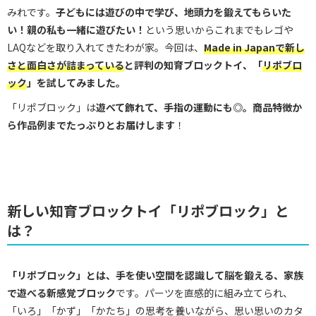
みれです。
子どもには遊びの中で学び、地頭力を鍛えてもらいた
い！親の私も一緒に遊びたい！
という思いからこれまでもレゴや
LAQなどを取り入れてきたわが家。今回は、
Made in Japanで新し
さと面白さが詰まっている
と評判の知育ブロックトイ、「
リポブロ
ック
」を試してみました。
「リポブロック」は
遊べて飾れて、手指の運動にも◎。商品特徴か
ら作品例までたっぷりとお届けします
！
新しい知育ブロックトイ「リポブロック」と
は？
「リポブロック」とは、手
を使い空間を認識して脳を鍛える、家族
で遊べる新感覚ブロック
です。パーツを直感的に組み立てられ、
「いろ」「かず」「かたち」の思考を養いながら、思い思いのカタ