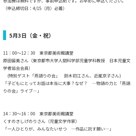
参加費は無料ですが、事前申込制です。お早めに申込ください。
（申込締切日：4/15（月）必着）
5月3日（金・祝）
11：00～12：30 東京都美術館講堂
原田留美さん（東京都市大学人間科学部児童学科教授 日本児童文
学者協会会員）
(特別ゲスト「燕語りの会」 鈴木初江さん、近嵐京子さん)
「子どもにとってお話は本当に大事？なぜ？ ―物語の力と「燕語
りの会」ライブ―」
14：30～16：00 東京都美術館講堂
くすのきしげのりさん（児童文学作家）
「一人ひとりが、みんなたいせつ ―作品に託す願い―」