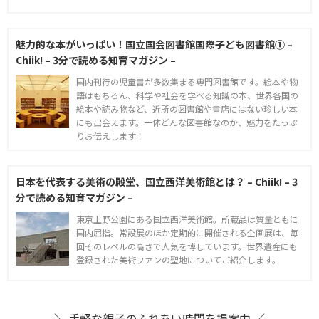
魅力的な本がいっぱい！国立国会図書館国際子ども図書館① –
Chiik! – 3分で読める知育マガジン –
国内刊行の児童書が多数集まる専門図書館です。絵本や物
語はもちろん、科学や社会を学べる知識の本、世界各国の
絵本や読み物など、近所の図書館や書店にはない珍しい本
にも出会えます。一体どんな図書館なのか、魅力をたっぷ
りお伝えします！
日本を代表する美術の殿堂、国立西洋美術館とは？ – Chiik! – 3
分で読める知育マガジン –
東京上野公園にある国立西洋美術館。所蔵品は質量ともに
国内屈指。常設展のほか定期的に開催される企画展は、毎
回そのレベルの高さで人気を博しています。世界遺産にも
登録された美術ファンの聖地についてご紹介します。
＼ 手軽な親子のふれあい時間を提案中 ／