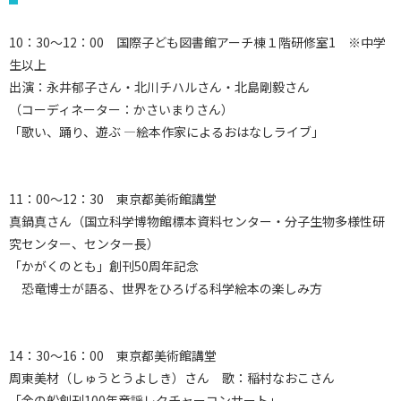
10：30～12：00 国際子ども図書館アーチ棟１階研修室1 ※中学
生以上
出演：永井郁子さん・北川チハルさん・北島剛毅さん
（コーディネーター：かさいまりさん）
「歌い、踊り、遊ぶ ―絵本作家によるおはなしライブ」
11：00～12：30 東京都美術館講堂
真鍋真さん（国立科学博物館標本資料センター・分子生物多様性研
究センター、センター長）
「かがくのとも」創刊50周年記念
恐竜博士が語る、世界をひろげる科学絵本の楽しみ方
14：30～16：00 東京都美術館講堂
周東美材（しゅうとうよしき）さん 歌：稲村なおこさん
「金の船創刊100年童謡レクチャーコンサート」