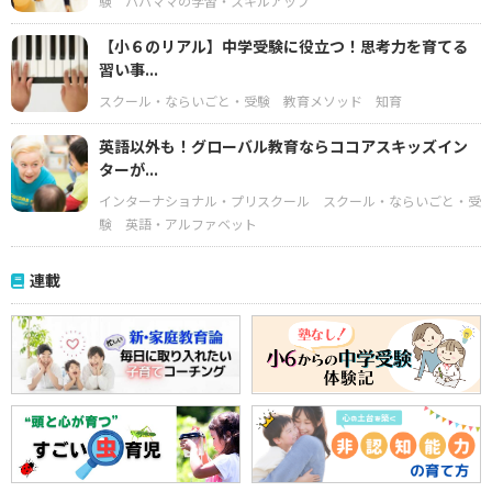
験
パパママの学習・スキルアップ
【小６のリアル】中学受験に役立つ！思考力を育てる
習い事...
スクール・ならいごと・受験
教育メソッド
知育
英語以外も！グローバル教育ならココアスキッズイン
ターが...
インターナショナル・プリスクール
スクール・ならいごと・受
験
英語・アルファベット
連載