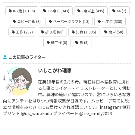
0-2歳 (3,136)
3-6歳 (3,943)
7歳以上 (495)
A4 (7)
コピー用紙 (3)
ペーパークラフト (13)
小学生 (338)
工作 (207)
折り紙 (80)
知育 (1,335)
簡単 (50)
紙工作 (8)
鳥 (5)
この記事のライター
いしこがわ理恵
在英16年目の2児の母。現在は日本語教育に携わ
る仕事とライター・イラストレーターとして活動
中。興味の範囲が幅広いので、常にいろいろな方
向にアンテナをはりつつ情報収集が日課です。ハッピー子育てに役
立つ情報をみなさまにお届けできれば嬉しいです。Instagram 無料
プリント @uk_warakado プライベート @rie_emily2023