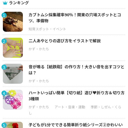
ランキング
カブトムシ採集確率90％！関東の穴場スポットとコ
1
ツ、準備物
二人あやとりの遊び方をイラストで解説
2
音が鳴る【紙鉄砲】の作り方！大きい音を出すコツと
3
は？
ハートいっぱい簡単【切り紙】遊び♥折り方＆切り方
4
3種類
子どもが1分でできる簡単折り紙シリーズ②かわいい
5