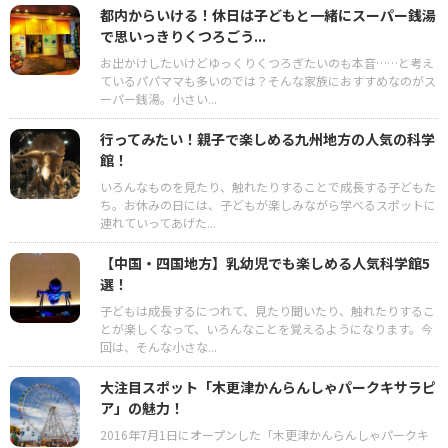
都内からいける！休日は子どもと一緒にスーパー銭湯
で思いっきりくつろごう...
お出かけしたいけどゆっくりくつろぎたいのも本音……と考え
ているパパママも多いのでは？そんな家族におすすめなのがス
ーパー銭湯。小さい...
行ってみたい！親子で楽しめる九州地方の人気の科学
館！
いろんなものを見たり、触れたりすることで成長する子どもた
ち。お休みの日には、子どもが楽しみながら学べるスポットに
連れていってあげた...
【中国・四国地方】乳幼児でも楽しめる人気科学館5
選！
子どもは成長するにつれて、見たり聞いたり、触れたりするこ
とが楽しくなって、いろんなことを覚えるようになります。今
回は、そんな小さな...
大注目スポット「木更津かんらんしゃパークキサラピ
ア」の魅力！
2016年7月1日にオープンした「木更津かんらんしゃパークキ