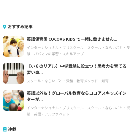
おすすめ記事
英語保育園 COCOAS KIDS で一緒に働きません...
インターナショナル・プリスクール
スクール・ならいごと・受
験
パパママの学習・スキルアップ
【小６のリアル】中学受験に役立つ！思考力を育てる
習い事...
スクール・ならいごと・受験
教育メソッド
知育
英語以外も！グローバル教育ならココアスキッズイン
ターが...
インターナショナル・プリスクール
スクール・ならいごと・受
験
英語・アルファベット
連載