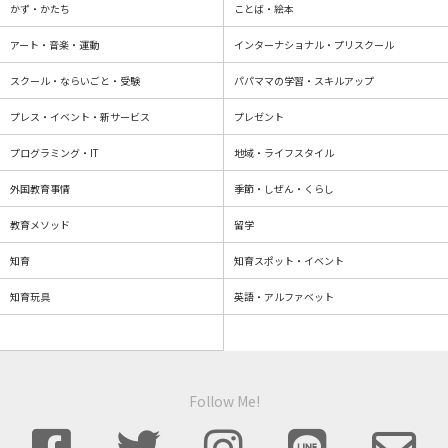
かず・かたち
ことば・絵本
アート・音楽・運動
インターナショナル・プリスクール
スクール・ならいごと・受験
パパママの学習・スキルアップ
プレス・イベント・新サービス
プレゼント
プログラミング・IT
地域・ライフスタイル
外国教育事情
季節・しぜん・くらし
教育メソッド
留学
知育
知育スポット・イベント
知育玩具
英語・アルファベット
Follow Me!