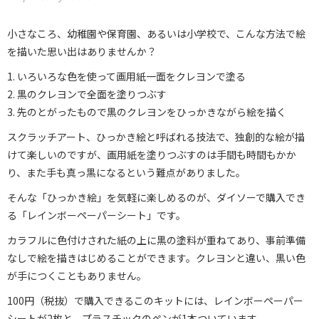
小さなころ、幼稚園や保育園、あるいは小学校で、こんな方法で絵
を描いた思い出はありませんか？
1. いろいろな色を使って画用紙一面をクレヨンで塗る
2. 黒のクレヨンで全面を塗りつぶす
3. 先のとがったもので黒のクレヨンをひっかきながら絵を描く
スクラッチアート、ひっかき絵と呼ばれる技法で、独創的な絵が描
けて楽しいのですが、画用紙を塗りつぶすのは手間も時間もかか
り、また手も真っ黒になるという難点がありました。
そんな「ひっかき絵」を気軽に楽しめるのが、ダイソーで購入でき
る「レインボーペーパーシート」です。
カラフルに色付けされた紙の上に黒の塗料が重ねてあり、事前準備
なしで絵を描きはじめることができます。クレヨンと違い、黒い色
が手につくこともありません。
100円（税抜）で購入できるこのキットには、レインボーペーパー
シートが2枚と、プラスチックのペンが1本ついています。