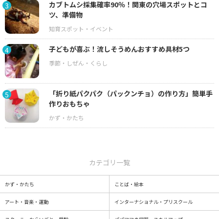
カブトムシ採集確率90％！関東の穴場スポットとコ
3
ツ、準備物
子どもが喜ぶ！流しそうめんおすすめ具材5つ
4
「折り紙パクパク（パックンチョ）の作り方」簡単手
5
作りおもちゃ
カテゴリ一覧
かず・かたち
ことば・絵本
アート・音楽・運動
インターナショナル・プリスクール