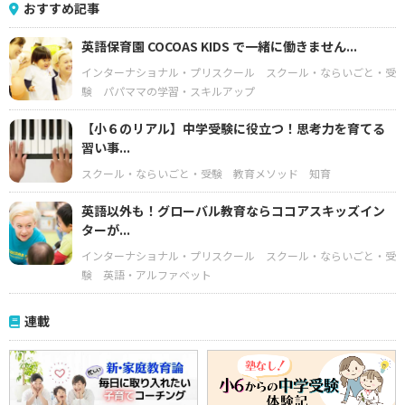
おすすめ記事
英語保育園 COCOAS KIDS で一緒に働きません...
インターナショナル・プリスクール
スクール・ならいごと・受
験
パパママの学習・スキルアップ
【小６のリアル】中学受験に役立つ！思考力を育てる
習い事...
スクール・ならいごと・受験
教育メソッド
知育
英語以外も！グローバル教育ならココアスキッズイン
ターが...
インターナショナル・プリスクール
スクール・ならいごと・受
験
英語・アルファベット
連載