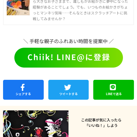
ら大きなお子さままで、誰しもがお絵かきに夢中になった
経験があることでしょう。でも、いつものお絵かきがちょ
っとマンネリ気味……そんなときはスクラッチアートに挑
戦してみませんか？
＼ 手軽な親子のふれあい時間を提案中 ／
シェア
する
ツイートする
LINEで
送る
この記事が気に入ったら
「いいね！」しよう