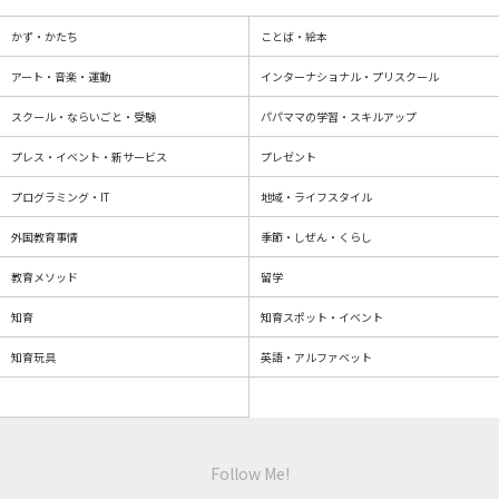
かず・かたち
ことば・絵本
アート・音楽・運動
インターナショナル・プリスクール
スクール・ならいごと・受験
パパママの学習・スキルアップ
プレス・イベント・新サービス
プレゼント
プログラミング・IT
地域・ライフスタイル
外国教育事情
季節・しぜん・くらし
教育メソッド
留学
知育
知育スポット・イベント
知育玩具
英語・アルファベット
Follow Me!