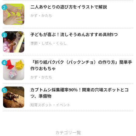
二人あやとりの遊び方をイラストで解説
2
子どもが喜ぶ！流しそうめんおすすめ具材5つ
3
「折り紙パクパク（パックンチョ）の作り方」簡単手
4
作りおもちゃ
カブトムシ採集確率90％！関東の穴場スポットとコ
5
ツ、準備物
カテゴリ一覧