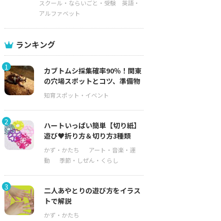
スクール・ならいごと・受験
英語・
アルファベット
ランキング
1
カブトムシ採集確率90％！関東
の穴場スポットとコツ、準備物
2
ハートいっぱい簡単【切り紙】
遊び♥折り方＆切り方3種類
3
二人あやとりの遊び方をイラス
トで解説