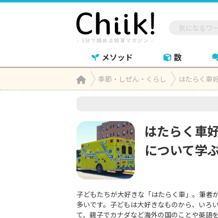
メソッド
数
Home
季節・しぜん・くらし
はたらく車

はたらく車
について学
子どもたちが大好きな「はたらく車」。筆者
多いです。子どもは大好きなものから、いろ
て、親子でカナダなど海外の国のことや英語