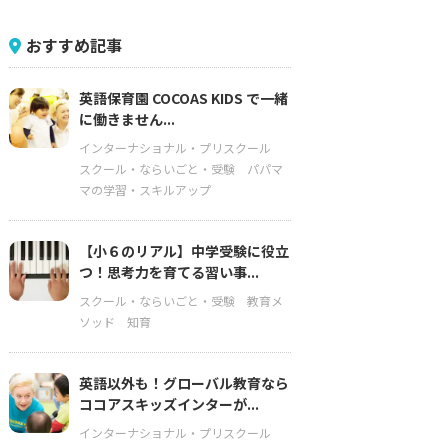
おすすめ記事
英語保育園 COCOAS KIDS で一緒
に働きません...
インターナショナル・プリスクール
スクール・ならいごと・受験
パパマ
マの学習・スキルアップ
【小６のリアル】中学受験に役立
つ！思考力を育てる習い事...
スクール・ならいごと・受験
教育メ
ソッド
知育
英語以外も！グローバル教育なら
ココアスキッズインターが...
インターナショナル・プリスクール