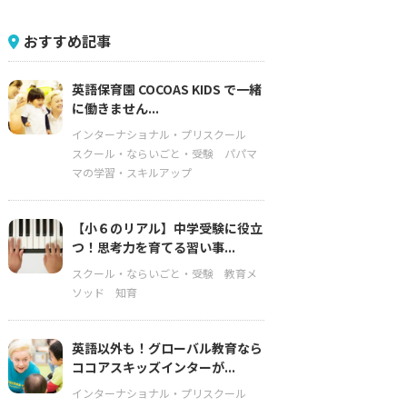
おすすめ記事
英語保育園 COCOAS KIDS で一緒
に働きません...
インターナショナル・プリスクール
スクール・ならいごと・受験
パパマ
マの学習・スキルアップ
【小６のリアル】中学受験に役立
つ！思考力を育てる習い事...
スクール・ならいごと・受験
教育メ
ソッド
知育
英語以外も！グローバル教育なら
ココアスキッズインターが...
インターナショナル・プリスクール