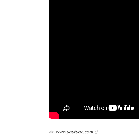
1日1回、かんたんケア！24時間しっとりキー
via
www.youtube.com