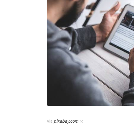
via
pixabay.com