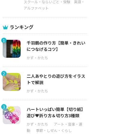
スクール・ならいごと・受験
英語・
アルファベット
ランキング
1
千羽鶴の作り方【簡単・きれい
につなげるコツ】
2
二人あやとりの遊び方をイラス
トで解説
3
ハートいっぱい簡単【切り紙】
遊び♥折り方＆切り方3種類