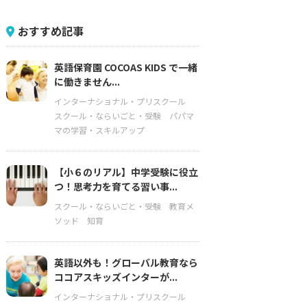
おすすめ記事
英語保育園 COCOAS KIDS で一緒
に働きません...
インターナショナル・プリスクール
スクール・ならいごと・受験
パパマ
マの学習・スキルアップ
【小６のリアル】中学受験に役立
つ！思考力を育てる習い事...
スクール・ならいごと・受験
教育メ
ソッド
知育
英語以外も！グローバル教育なら
ココアスキッズインターが...
インターナショナル・プリスクール