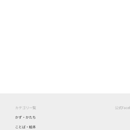
カテゴリ一覧
公式Fac
かず・かたち
ことば・絵本