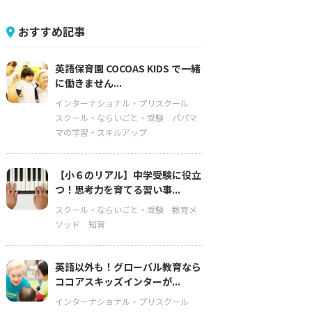
おすすめ記事
英語保育園 COCOAS KIDS で一緒
に働きません...
インターナショナル・プリスクール
スクール・ならいごと・受験
パパマ
マの学習・スキルアップ
【小６のリアル】中学受験に役立
つ！思考力を育てる習い事...
スクール・ならいごと・受験
教育メ
ソッド
知育
英語以外も！グローバル教育なら
ココアスキッズインターが...
インターナショナル・プリスクール