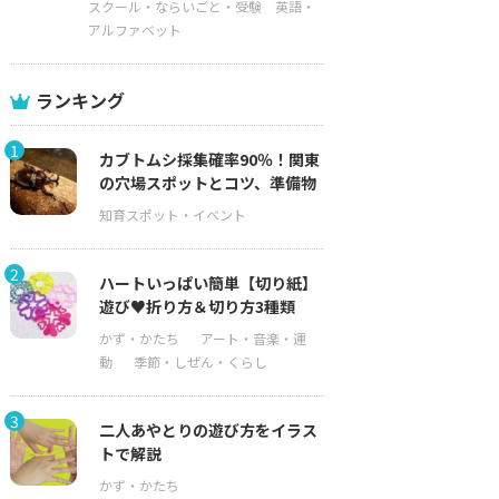
スクール・ならいごと・受験
英語・
アルファベット
ランキング
1
カブトムシ採集確率90％！関東
の穴場スポットとコツ、準備物
2
ハートいっぱい簡単【切り紙】
遊び♥折り方＆切り方3種類
3
二人あやとりの遊び方をイラス
トで解説