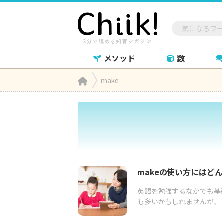
メソッド
数
Home
make

makeの使い方にはど
英語を勉強するなかでも基
も多いかもしれませんが、