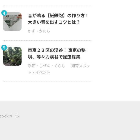
4
音が鳴る【紙鉄砲】の作り方！
大きい音を出すコツとは？
5
東京２３区の渓谷！ 東京の秘
境、等々力渓谷で昆虫採集
ebookページ