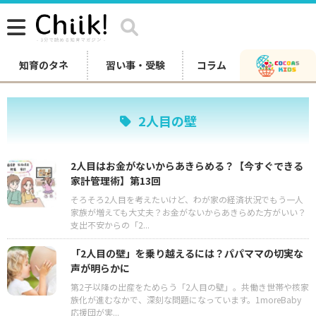
知育のタネ
習い事・受験
コラム
2人目の壁
2人目はお金がないからあきらめる？【今すぐできる
家計管理術】第13回
そろそろ2人目を考えたいけど、わが家の経済状況でもう一人
家族が増えても大丈夫？お金がないからあきらめた方がいい？
支出不安からの「2...
「2人目の壁」を乗り越えるには？パパママの切実な
声が明らかに
第2子以降の出産をためらう「2人目の壁」。共働き世帯や核家
族化が進むなかで、深刻な問題になっています。1moreBaby
応援団が実...