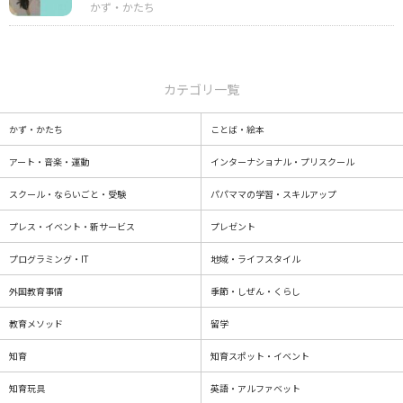
カテゴリ一覧
かず・かたち
ことば・絵本
アート・音楽・運動
インターナショナル・プリスクール
スクール・ならいごと・受験
パパママの学習・スキルアップ
プレス・イベント・新サービス
プレゼント
プログラミング・IT
地域・ライフスタイル
外国教育事情
季節・しぜん・くらし
教育メソッド
留学
知育
知育スポット・イベント
知育玩具
英語・アルファベット