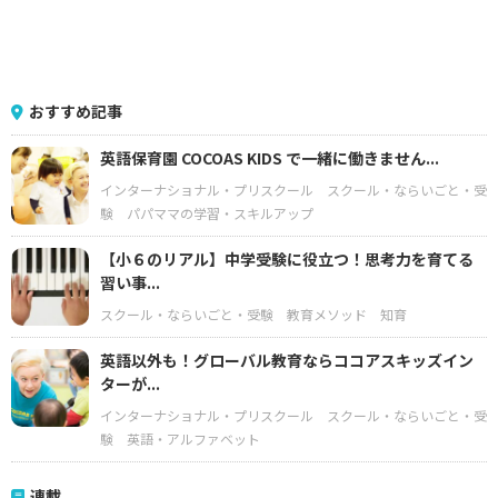
おすすめ記事
英語保育園 COCOAS KIDS で一緒に働きません...
インターナショナル・プリスクール
スクール・ならいごと・受
験
パパママの学習・スキルアップ
【小６のリアル】中学受験に役立つ！思考力を育てる
習い事...
スクール・ならいごと・受験
教育メソッド
知育
英語以外も！グローバル教育ならココアスキッズイン
ターが...
インターナショナル・プリスクール
スクール・ならいごと・受
験
英語・アルファベット
連載