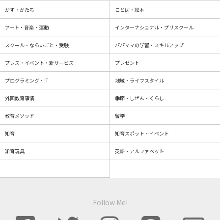
かず・かたち
ことば・絵本
アート・音楽・運動
インターナショナル・プリスクール
スクール・ならいごと・受験
パパママの学習・スキルアップ
プレス・イベント・新サービス
プレゼント
プログラミング・IT
地域・ライフスタイル
外国教育事情
季節・しぜん・くらし
教育メソッド
留学
知育
知育スポット・イベント
知育玩具
英語・アルファベット
Follow Me!