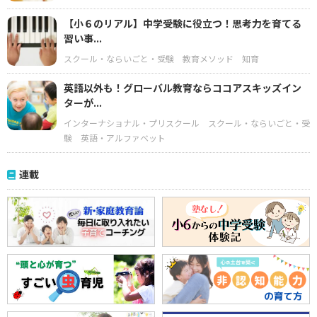
【小６のリアル】中学受験に役立つ！思考力を育てる
習い事...
スクール・ならいごと・受験
教育メソッド
知育
英語以外も！グローバル教育ならココアスキッズイン
ターが...
インターナショナル・プリスクール
スクール・ならいごと・受
験
英語・アルファベット
連載