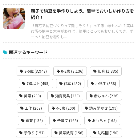
親子で納豆を手作りしよう。簡単でおいしい作り方を
紹介！
「自宅で納豆づくりって難しそう！」って思いませんか？実は
市販の納豆と大豆があれば、簡単にとってもおいしくでき、ず
ーっと納豆を増やし...
関連するキーワード
3-6歳 (3,943)
0-2歳 (3,136)
知育 (1,335)
7歳以上 (495)
絵本 (452)
小学生 (338)
英語 (283)
知育玩具 (230)
赤ちゃん (226)
工作 (207)
4-6歳 (200)
読み聞かせ (199)
食育 (186)
子育て (165)
おもちゃ (165)
手作り (157)
英語教育 (156)
幼稚園 (150)