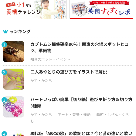
ランキング
カブトムシ採集確率90％！関東の穴場スポットとコ
1
ツ、準備物
二人あやとりの遊び方をイラストで解説
2
ハートいっぱい簡単【切り紙】遊び♥折り方＆切り方
3
3種類
現代版「ABCの歌」の歌詞とは？今と昔の違いと歌い
4