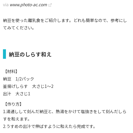
via
www.photo-ac.com
納豆を使った離乳食をご紹介します。どれも簡単なので、参考にし
てみてください。
納豆のしらす和え
【材料】
納豆 1/2パック
釜揚げしらす 大さじ1～2
出汁 大さじ1
【作り方】
1.湯通しして刻んだ納豆と、熱湯をかけて塩抜きをして刻んだしら
すを和えます。
2.うすめの出汁で伸ばすように和えたら完成です。