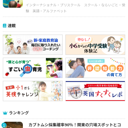
インターナショナル・プリスクール
スクール・ならいごと・受
験
英語・アルファベット
連載
ランキング
カブトムシ採集確率90％！関東の穴場スポットとコ
1