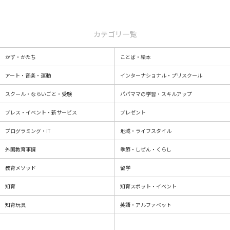
カテゴリ一覧
かず・かたち
ことば・絵本
アート・音楽・運動
インターナショナル・プリスクール
スクール・ならいごと・受験
パパママの学習・スキルアップ
プレス・イベント・新サービス
プレゼント
プログラミング・IT
地域・ライフスタイル
外国教育事情
季節・しぜん・くらし
教育メソッド
留学
知育
知育スポット・イベント
知育玩具
英語・アルファベット