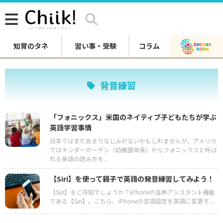
知育のタネ
習い事・受験
コラム
発音練習
「フォニックス」米国のネイティブ子どもたちが学ぶ
英語学習事情
日本ではまだあまりなじみがないかもしれませんが、アメリカ
ではキンダーガーテン（幼稚園年長）からフォニックスと呼ば
れる英語の読み方を...
【Siri】を使って親子で英語の発音練習してみよう！
【Siri】をご存知でしょうか？iPhoneの音声アシスタント機能
である【Siri】。こちら、iPhoneの言語設定を英語に変更す...