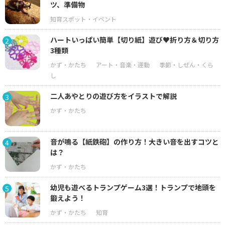
ツ、準備物
ハートいっぱい簡単【切り紙】遊び♥折り方＆切り方
2
3種類
二人あやとりの遊び方をイラストで解説
3
音が鳴る【紙鉄砲】の作り方！大きい音を出すコツと
4
は？
幼児も遊べるトランプゲーム3選！トランプで地頭を
5
鍛えよう！