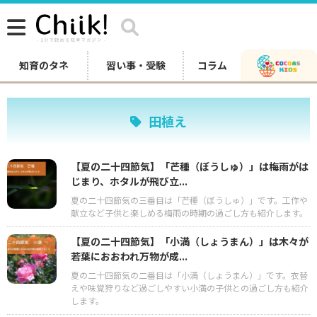
知育のタネ
習い事・受験
コラム
田植え
【夏の二十四節気】「芒種（ぼうしゅ）」は梅雨がは
じまり、ホタルが飛び立...
夏の二十四節気の三番目は「芒種（ぼうしゅ）」です。工作や
献立など子供と楽しめる梅雨の時期の過ごし方も紹介します。
【夏の二十四節気】「小満（しょうまん）」は木々が
若葉におおわれ万物が成...
夏の二十四節気の二番目は「小満（しょうまん）」です。衣替
えや味覚狩りなど過ごしやすい小満の子供との過ごし方も紹介
します。