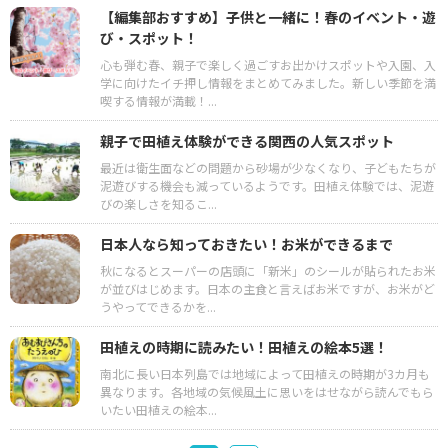
【編集部おすすめ】子供と一緒に！春のイベント・遊
び・スポット！
心も弾む春、親子で楽しく過ごすお出かけスポットや入園、入
学に向けたイチ押し情報をまとめてみました。新しい季節を満
喫する情報が満載！...
親子で田植え体験ができる関西の人気スポット
最近は衛生面などの問題から砂場が少なくなり、子どもたちが
泥遊びする機会も減っているようです。田植え体験では、泥遊
びの楽しさを知るこ...
日本人なら知っておきたい！お米ができるまで
秋になるとスーパーの店頭に「新米」のシールが貼られたお米
が並びはじめます。日本の主食と言えばお米ですが、お米がど
うやってできるかを...
田植えの時期に読みたい！田植えの絵本5選！
南北に長い日本列島では地域によって田植えの時期が3カ月も
異なります。各地域の気候風土に思いをはせながら読んでもら
いたい田植えの絵本...