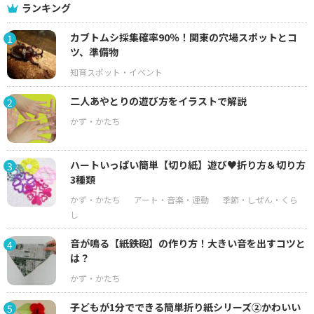
ランキング
カブトムシ採集確率90％！関東の穴場スポットとコ
1
ツ、準備物
二人あやとりの遊び方をイラストで解説
2
ハートいっぱい簡単【切り紙】遊び♥折り方＆切り方
3
3種類
音が鳴る【紙鉄砲】の作り方！大きい音を出すコツと
4
は？
子どもが1分でできる簡単折り紙シリーズ②かわいい
5