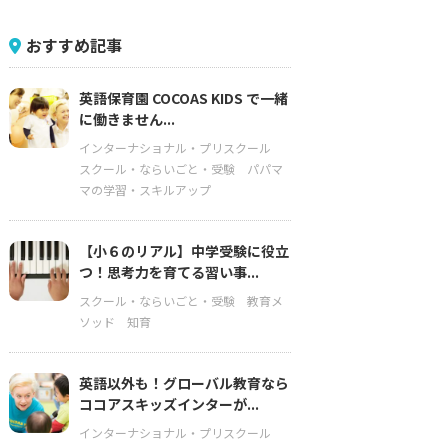
おすすめ記事
英語保育園 COCOAS KIDS で一緒
に働きません...
インターナショナル・プリスクール
スクール・ならいごと・受験
パパマ
マの学習・スキルアップ
【小６のリアル】中学受験に役立
つ！思考力を育てる習い事...
スクール・ならいごと・受験
教育メ
ソッド
知育
英語以外も！グローバル教育なら
ココアスキッズインターが...
インターナショナル・プリスクール