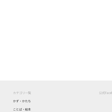
カテゴリ一覧
公式Fac
かず・かたち
ことば・絵本