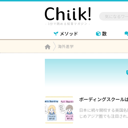
メソッド
数
Home
海外進学

ボーディングスクール
日本に続々開校する英国名
じめアジア圏でも注目され、