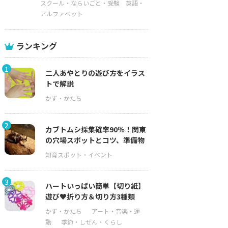
スクール・ならいごと・受験
英語・
アルファベット
ランキング
1
二人あやとりの遊び方をイラス
トで解説
2
カブトムシ採集確率90％！関東
の穴場スポットとコツ、準備物
3
ハートいっぱい簡単【切り紙】
遊び♥折り方＆切り方3種類