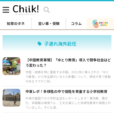
知育のタネ
習い事・受験
コラム
子連れ海外赴任
【中国教育事情】「ゆとり教育」導入で競争社会はど
う変わった？
学歴・成績を特に重視する中国。2021年に導入された「ゆと
り教育」が小学生親子に与えた影響について、現地子育て経験
のあるママがご紹...
中東レポ！多様性の中で個性を尊重する小学校教育
中東の島国での小学校生活をレポートします！異宗教、異文
化、多国籍な環境でも、工夫を凝らした多様性教育が実践され
ていました。子ども達...