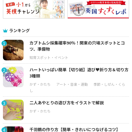
ランキング
カブトムシ採集確率90％！関東の穴場スポットとコ
1
ツ、準備物
ハートいっぱい簡単【切り紙】遊び♥折り方＆切り方
2
3種類
二人あやとりの遊び方をイラストで解説
3
千羽鶴の作り方【簡単・きれいにつなげるコツ】
4