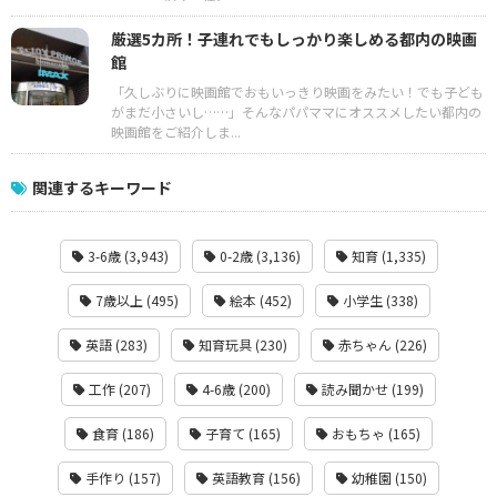
厳選5カ所！子連れでもしっかり楽しめる都内の映画
館
「久しぶりに映画館でおもいっきり映画をみたい！でも子ども
がまだ小さいし……」そんなパパママにオススメしたい都内の
映画館をご紹介しま...
関連するキーワード
3-6歳 (3,943)
0-2歳 (3,136)
知育 (1,335)
7歳以上 (495)
絵本 (452)
小学生 (338)
英語 (283)
知育玩具 (230)
赤ちゃん (226)
工作 (207)
4-6歳 (200)
読み聞かせ (199)
食育 (186)
子育て (165)
おもちゃ (165)
手作り (157)
英語教育 (156)
幼稚園 (150)