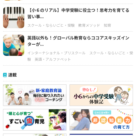
【小６のリアル】中学受験に役立つ！思考力を育てる
習い事...
スクール・ならいごと・受験
教育メソッド
知育
英語以外も！グローバル教育ならココアスキッズイン
ターが...
インターナショナル・プリスクール
スクール・ならいごと・受
験
英語・アルファベット
連載