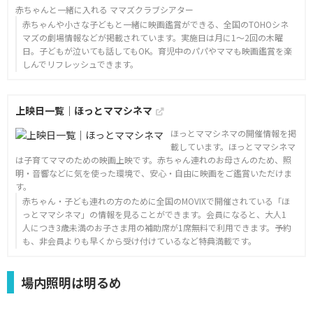
赤ちゃんと一緒に入れる ママズクラブシアター
赤ちゃんや小さな子どもと一緒に映画鑑賞ができる、全国のTOHOシネ
マズの劇場情報などが掲載されています。実施日は月に1～2回の木曜
日。子どもが泣いても話してもOK。育児中のパパやママも映画鑑賞を楽
しんでリフレッシュできます。
上映日一覧｜ほっとママシネマ
ほっとママシネマの開催情報を掲
載しています。ほっとママシネマ
は子育てママのための映画上映です。赤ちゃん連れのお母さんのため、照
明・音響などに気を使った環境で、安心・自由に映画をご鑑賞いただけま
す。
赤ちゃん・子ども連れの方のために全国のMOVIXで開催されている「ほ
っとママシネマ」の情報を見ることができます。会員になると、大人1
人につき3歳未満のお子さま用の補助席が1席無料で利用できます。予約
も、非会員よりも早くから受け付けているなど特典満載です。
場内照明は明るめ