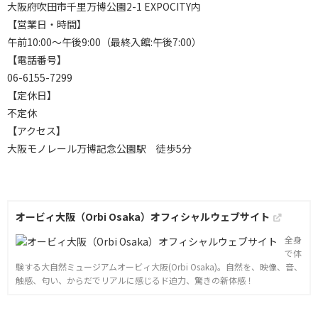
大阪府吹田市千里万博公園2-1 EXPOCITY内
【営業日・時間】
午前10:00〜午後9:00（最終入館:午後7:00）
【電話番号】
06-6155-7299
【定休日】
不定休
【アクセス】
大阪モノレール万博記念公園駅 徒歩5分
オービィ大阪（Orbi Osaka）オフィシャルウェブサイト
全身
で体
験する大自然ミュージアムオービィ大阪(Orbi Osaka)。自然を、映像、音、
触感、匂い、からだでリアルに感じるド迫力、驚きの新体感！