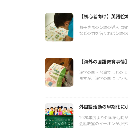
【初心者向け】英語絵
お子さまの英語の導入に絵
などの力を借りれば英語の
【海外の国語教育事情】
漢字の国・台湾ではどのよ
ますが、漢字の国にはひら
外国語活動の早期化に
2020年度より外国語活動
会話教室のイーオンが小学校