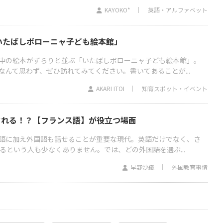
KAYOKO*
英語・アルファベット
いたばしボローニャ子ども絵本館」
中の絵本がずらりと並ぶ「いたばしボローニャ子ども絵本館」。
なんて思わず、ぜひ訪れてみてください。書いてあることが...
AKARI ITOI
知育スポット・イベント
話される！？【フランス語】が役立つ場面
語に加え外国語も話せることが重要な現代。英語だけでなく、さ
るという人も少なくありません。では、どの外国語を選ぶ...
早野沙織
外国教育事情