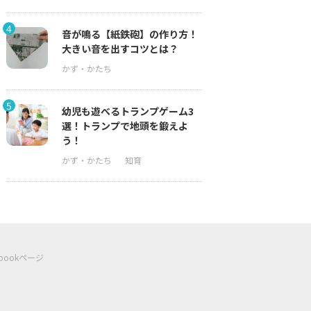
4
音が鳴る【紙鉄砲】の作り方！
大きい音を出すコツとは？
5
幼児も遊べるトランプゲーム3
選！トランプで地頭を鍛えよ
う！
ebookページ