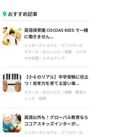
おすすめ記事
英語保育園 COCOAS KIDS で一緒
に働きません...
インターナショナル・プリスクール
スクール・ならいごと・受験
パパマ
マの学習・スキルアップ
【小６のリアル】中学受験に役立
つ！思考力を育てる習い事...
スクール・ならいごと・受験
教育メ
ソッド
知育
英語以外も！グローバル教育なら
ココアスキッズインターが...
インターナショナル・プリスクール