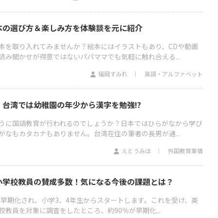
本の選び方＆楽しみ方を体験談を元に紹介
本を取り入れてみませんか？絵本にはイラストもあり、CDや動画
読み聞かせが得意ではないパパママでも気軽に触れ合える...
福岡すみれ
英語・アルファベット
台湾では幼稚園の年少から漢字を勉強!?
うに国語教育が行われるのでしょうか？日本ではひらがなから学び
がなもカタカナもありません。台湾在住の筆者の長男が通...
えとうみほ
外国教育事情
小学校教員の賛成多数！気になる今後の課題とは？
が早期化され、小学3、4年生からスタートします。これを受け、英
教員を対象に調査をしたところ、約90％が早期化...