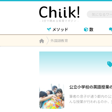
メソッド
数
Home
外国語教育

公立小学校の英語授業
筆者の息子が通う都内の公
んな授業が行われるのか、