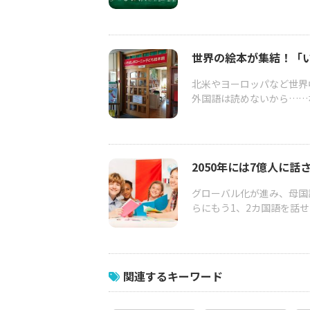
世界の絵本が集結！「
北米やヨーロッパなど世界
外国語は読めないから……
2050年には7億人に
グローバル化が進み、母国
らにもう1、2カ国語を話せ
関連するキーワード