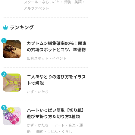
スクール・ならいごと・受験
英語・
アルファベット
ランキング
1
カブトムシ採集確率90％！関東
の穴場スポットとコツ、準備物
2
二人あやとりの遊び方をイラス
トで解説
3
ハートいっぱい簡単【切り紙】
遊び♥折り方＆切り方3種類