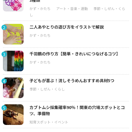
3種類
二人あやとりの遊び方をイラストで解説
2
千羽鶴の作り方【簡単・きれいにつなげるコツ】
3
子どもが喜ぶ！流しそうめんおすすめ具材5つ
4
カブトムシ採集確率90％！関東の穴場スポットとコ
5
ツ、準備物