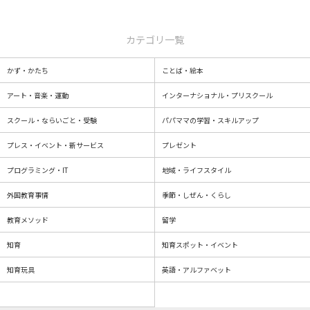
カテゴリ一覧
かず・かたち
ことば・絵本
アート・音楽・運動
インターナショナル・プリスクール
スクール・ならいごと・受験
パパママの学習・スキルアップ
プレス・イベント・新サービス
プレゼント
プログラミング・IT
地域・ライフスタイル
外国教育事情
季節・しぜん・くらし
教育メソッド
留学
知育
知育スポット・イベント
知育玩具
英語・アルファベット