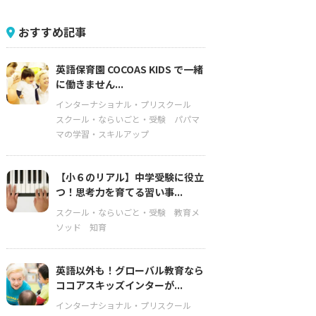
おすすめ記事
英語保育園 COCOAS KIDS で一緒
に働きません...
インターナショナル・プリスクール
スクール・ならいごと・受験
パパマ
マの学習・スキルアップ
【小６のリアル】中学受験に役立
つ！思考力を育てる習い事...
スクール・ならいごと・受験
教育メ
ソッド
知育
英語以外も！グローバル教育なら
ココアスキッズインターが...
インターナショナル・プリスクール