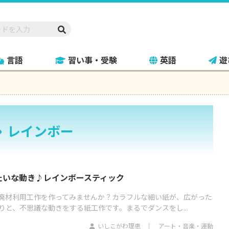
言語
習い事・受験
英語
遊
レインボー
たいな動き♪レインボースティック
廃材利用工作を作ってみませんか？カラフルな細い紙が、広がった
と、不思議な動きをする紙工作です。まるでダンスをし...
いしこがわ理恵
アート・音楽・運動