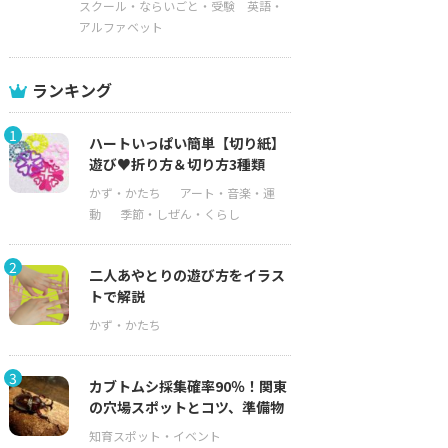
スクール・ならいごと・受験
英語・
アルファベット
ランキング
1
ハートいっぱい簡単【切り紙】
遊び♥折り方＆切り方3種類
2
二人あやとりの遊び方をイラス
トで解説
3
カブトムシ採集確率90％！関東
の穴場スポットとコツ、準備物