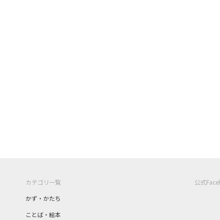
カテゴリ一覧
公式Fac
かず・かたち
ことば・絵本