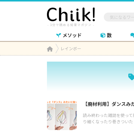
メソッド
数
Home
レインボー

【廃材利用】ダンスみ
読み終わった雑誌を使って
り細くなったり巻きついたり