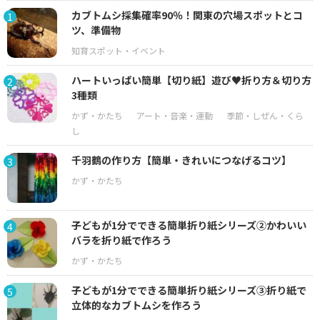
カブトムシ採集確率90％！関東の穴場スポットとコ
1
ツ、準備物
ハートいっぱい簡単【切り紙】遊び♥折り方＆切り方
2
3種類
千羽鶴の作り方【簡単・きれいにつなげるコツ】
3
子どもが1分でできる簡単折り紙シリーズ②かわいい
4
バラを折り紙で作ろう
子どもが1分でできる簡単折り紙シリーズ③折り紙で
5
立体的なカブトムシを作ろう