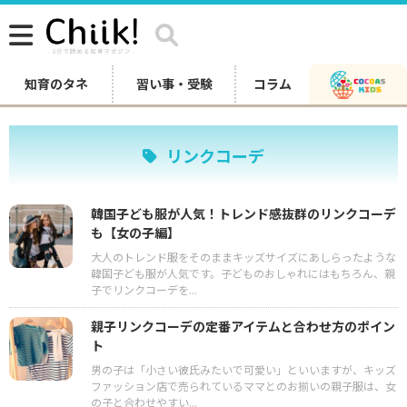
知育のタネ
習い事・受験
コラム
リンクコーデ
韓国子ども服が人気！トレンド感抜群のリンクコーデ
も【女の子編】
大人のトレンド服をそのままキッズサイズにあしらったような
韓国子ども服が人気です。子どものおしゃれにはもちろん、親
子でリンクコーデを...
親子リンクコーデの定番アイテムと合わせ方のポイン
ト
男の子は「小さい彼氏みたいで可愛い」といいますが、キッズ
ファッション店で売られているママとのお揃いの親子服は、女
の子と合わせやすい...