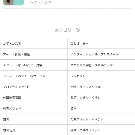
カテゴリ一覧
かず・かたち
ことば・絵本
アート・音楽・運動
インターナショナル・プリスクール
スクール・ならいごと・受験
パパママの学習・スキルアップ
プレス・イベント・新サービス
プレゼント
プログラミング・IT
地域・ライフスタイル
外国教育事情
季節・しぜん・くらし
教育メソッド
留学
知育
知育スポット・イベント
知育玩具
英語・アルファベット