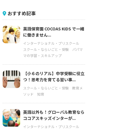
おすすめ記事
英語保育園 COCOAS KIDS で一緒
に働きません...
インターナショナル・プリスクール
スクール・ならいごと・受験
パパマ
マの学習・スキルアップ
【小６のリアル】中学受験に役立
つ！思考力を育てる習い事...
スクール・ならいごと・受験
教育メ
ソッド
知育
英語以外も！グローバル教育なら
ココアスキッズインターが...
インターナショナル・プリスクール