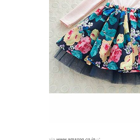
via
www.amazon.co.jp