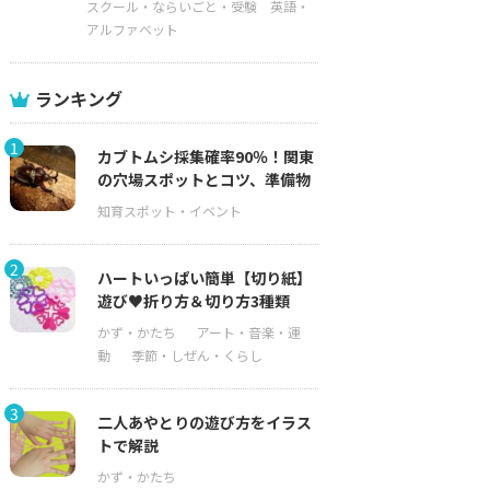
スクール・ならいごと・受験
英語・
アルファベット
ランキング
1
カブトムシ採集確率90％！関東
の穴場スポットとコツ、準備物
2
ハートいっぱい簡単【切り紙】
遊び♥折り方＆切り方3種類
3
二人あやとりの遊び方をイラス
トで解説