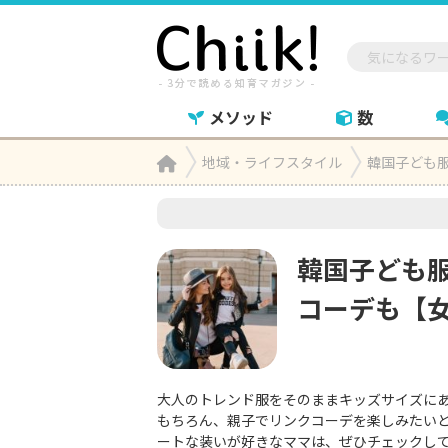
メソッド
数
Home
地域・ライフスタイル
韓国子ども

韓国子ども
コーデも【
大人のトレンド服をそのままキッズサイズに
もちろん、親子でリンクコーデを楽しみたい
ートな装いが好きなママは、ぜひチェックし