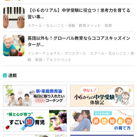
【小６のリアル】中学受験に役立つ！思考力を育てる
習い事...
スクール・ならいごと・受験
教育メソッド
知育
英語以外も！グローバル教育ならココアスキッズイン
ターが...
インターナショナル・プリスクール
スクール・ならいごと・受
験
英語・アルファベット
連載