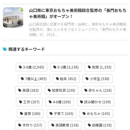
山口県に東京おもちゃ美術館総合監修の「長門おもち
ゃ美術館」がオープン！
山口県北部に位置する長門市・仙崎に、東京おもちゃ美術館総
合監修の、海と人と木をつなぐミュージアム「長門おもちゃ美
術館」が、2018...
関連するキーワード
3-6歳 (3,943)
0-2歳 (3,136)
知育 (1,335)
7歳以上 (495)
絵本 (452)
小学生 (338)
英語 (283)
知育玩具 (230)
赤ちゃん (226)
工作 (207)
4-6歳 (200)
読み聞かせ (199)
食育 (186)
子育て (165)
おもちゃ (165)
手作り (157)
英語教育 (156)
幼稚園 (150)