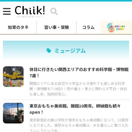
知育のタネ
習い事・受験
コラム
ミュージアム
休日に行きたい関西エリアのおすすめ科学館・博物館
7選！
関西エリアにある幼児や小学生から子連れでも楽しめる科学
館・博物館を7つ紹介！雨や暑さ・寒さに関わらず平日・休日
も楽しめ、知的好奇心...
東京おもちゃ美術館、開館10周年。姉妹館も続々
open！
東京新宿区の廃小学校が東京おもちゃ美術館になって、10周年
となりました。東京おもちゃ美術館は、木を暮らしに取り入れ
ていこうという木...