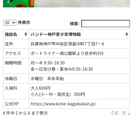
件表示
検索:
施設名
バンドー神戸青少年博物館
住所
兵庫県神戸市中央区港島中町7丁目7－6
アクセス
ポートライナー南公園駅より徒歩約3分
開館時間
月～木 9:30~16:30
金～日及び春・夏休み9:30~16:30
休館日
水曜日 年末年始
入場料
大人600円
小人(小・中・高校生）300円
公式HP
https://www.kobe-kagakukan.jp/
6 件中 1 から 6 まで表示
前
次