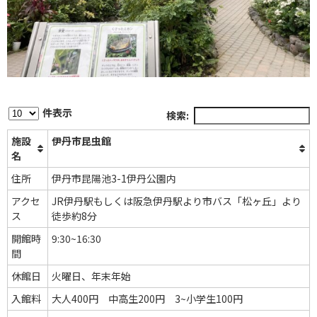
件表示
検索:
施設
伊丹市昆虫館
名
住所
伊丹市昆陽池3-1伊丹公園内
アクセ
JR伊丹駅もしくは阪急伊丹駅より市バス「松ヶ丘」より
ス
徒歩約8分
開館時
9:30~16:30
間
休館日
火曜日、年末年始
入館料
大人400円 中高生200円 3~小学生100円