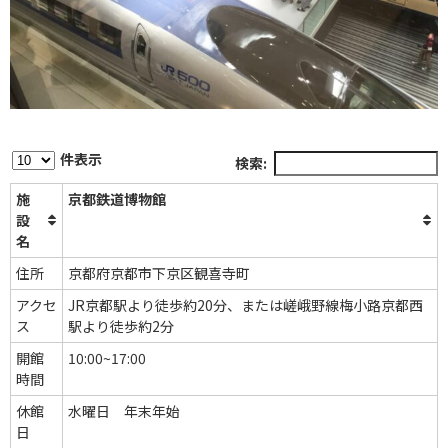
件表示
検索:
施
京都鉄道博物館
設
名
住所
京都府京都市下京区観喜寺町
アクセ
JR京都駅より徒歩約20分、または嵯峨野線梅小路京都西
ス
駅より徒歩約2分
開館
10:00~17:00
時間
休館
水曜日 年末年始
日